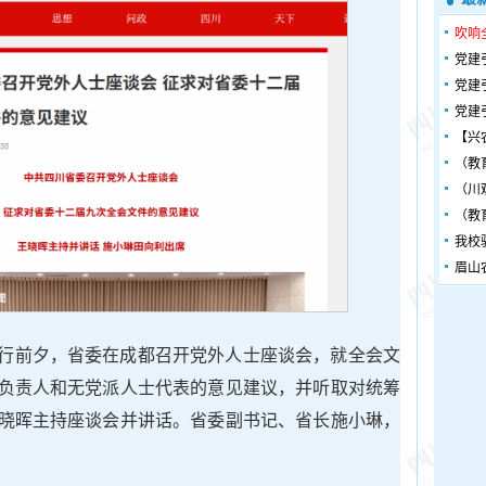
吹响
党建
党建
党建
【兴
（教
（川
（教
我校
眉山
行前夕，省委在成都召开党外人士座谈会，就全会文
负责人和无党派人士代表的意见建议，并听取对统筹
晓晖主持座谈会并讲话。省委副书记、省长施小琳，