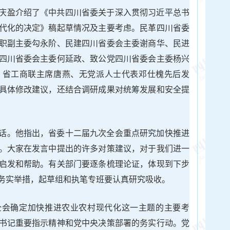
庆盈介绍了《中共四川省委关于深入贯彻习近平总书
代化的决定》稿起草情况及主要考虑。民革四川省委
职副主委勾永阶、民建四川省委会主委谢商华、民进
四川省委会主委何延政、致公党四川省委会主委杨兴
、省工商联主席唐燕、无党派人士代表邓仕槐先后发
具体修改建议，还结合调研成果对统筹发展和安全提
话。他指出，省委十二届九次全会重点研究加快推进
。大家在发言中提出的许多对策建议，对于我们进一
启发和帮助。有关部门要逐条梳理论证，体现到下步
务实举措，起草组和执笔专班要认真研究吸收。
全会确定加快推进农业农村现代化这一主题的主要考
书记重要指示精神和党中央决策部署的务实行动。党