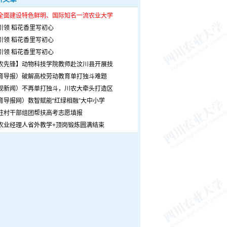
全面建设特色鲜明、国际知名一流农业大学
引领 稻花香里写初心
引领 稻花香里写初心
引领 稻花香里写初心
农先锋】动物科技学院教师赴汶川县开展技
育导报）破解高校劳动教育单打独斗难题
观新闻）不再单打独斗，川农大牵头打造区
育导报网）数智赋能“红绿相融”大中小学
驻村干部组团帮扶高考志愿填报
农业经理人省外教学+顶岗锻炼圆满结束