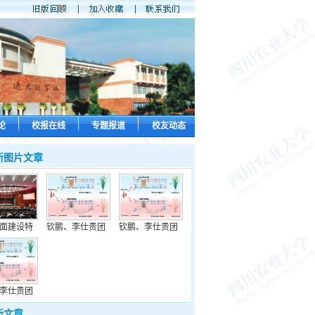
论
校报在线
专题报道
校友动态
新图片文章
面建设特
钦鹏、李仕贵团
钦鹏、李仕贵团
李仕贵团
新文章