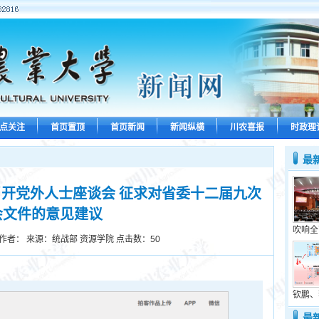
点关注
首页置顶
首页新闻
新闻纵横
川农喜报
时政理
最
开党外人士座谈会 征求对省委十二届九次
会文件的意见建议
吹响全
作者： 来源：统战部 资源学院 点击数：
50
钦鹏、
最