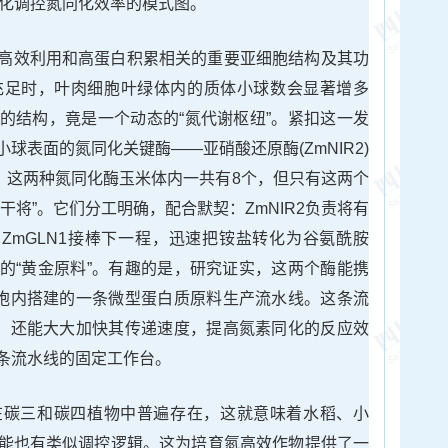
化调控氮同化效率的模式图。
高效利用和高蛋白积累相关的重要亚细胞结构及其功
充足时，叶肉细胞叶绿体内的质体小球数会显著增多
的结构，竟是一个动态的“氮代谢枢纽”。紧扣这一发
球表面的氮同化关键酶——亚硝酸还原酶(ZmNIR2)
原来，这两种氮同化酶玉米体内一共有8个，但只有这两个
干将”。它们分工明确，配合默契：ZmNIR2负责将有
，ZmGLN1接棒下一程，迅速把铵盐转化为谷氨酰胺
的“黄金原料”。有趣的是，研究证实，这两个酶能携
细胞内搭建的一条微型蛋白质原料生产流水线。这条流
加，还能大大加快其传递速度，提高氮素同化的反应效
条流水线的固定工作台。
在碳三和碳四植物中普遍存在，这就意味着水稻、小
能也有类似调控逻辑。这为培育氮高效作物提供了一