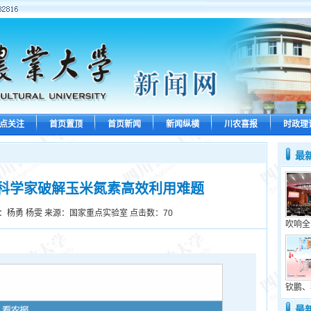
点关注
首页置顶
首页新闻
新闻纵横
川农喜报
时政理
最
科学家破解玉米氮素高效利用难题
：杨勇 杨雯 来源：国家重点实验室 点击数：
70
吹响全
钦鹏、
最