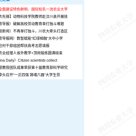
全面建设特色鲜明、国际知名一流农业大学
农先锋】动物科技学院教师赴汶川县开展技
育导报）破解高校劳动教育单打独斗难题
观新闻）不再单打独斗，川农大牵头打造区
育导报网）数智赋能“红绿相融”大中小学
驻村干部组团帮扶高考志愿填报
农业经理人省外教学+顶岗锻炼圆满结束
a Daily）Citizen scientists collect
慧教授团队成果荣获第十届教育部科学研究
牵头召开“一正四强 铸魂六器”大学生劳