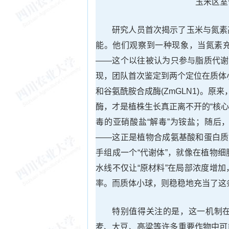
玉米区室
研究人员首次揭示了玉米与氮素
能。他们观察到一种现象，当氮素
——这个以往被认为只参与脂质代谢
现，团队首次鉴定到两个定位在质体小
和谷氨酰胺合成酶(ZmGLN1)。
酶，才是植株生长真正离不开的“核心
毒的亚硝酸盐“解毒”为铵盐；随后
——这正是植物合成氨基酸和蛋白质
手组成一个“代谢体”，就像在植物
水线不仅让“原材料”在局部浓度增
率。而质体小球，则稳稳地充当了这
特别值得关注的是，这一机制
麦、大豆、高粱等许多重要作物中可