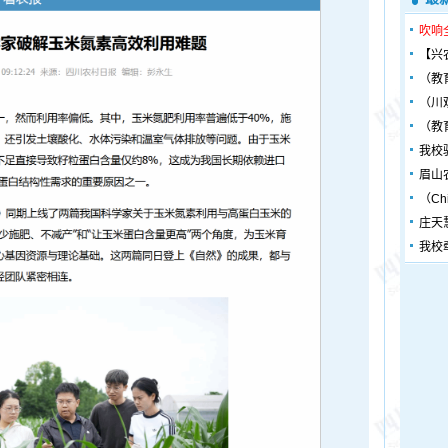
吹响
【兴
（教
（川
（教
我校
眉山
（Chin
庄天
我校