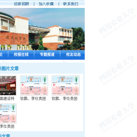
论
校报在线
专题报道
校友动态
新图片文章
面建设特
钦鹏、李仕贵团
钦鹏、李仕贵团
李仕贵团
新文章