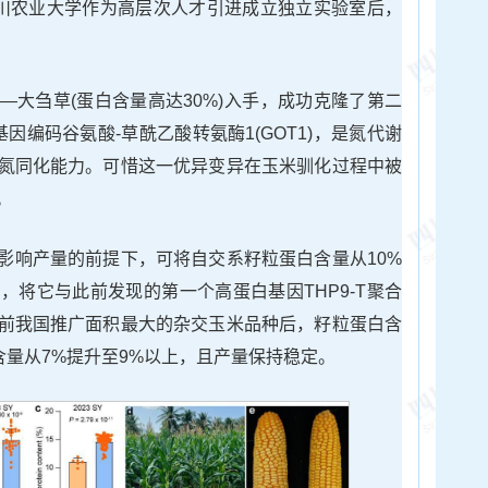
四川农业大学作为高层次人才引进成立独立实验室后，
—大刍草(蛋白含量高达30%)入手，成功克隆了第二
基因编码谷氨酸-草酰乙酸转氨酶1(GOT1)，是氮代谢
氮同化能力。可惜这一优异变异在玉米驯化过程中被
。
影响产量的前提下，可将自交系籽粒蛋白含量从10%
，将它与此前发现的第一个高蛋白基因THP9-T聚合
前我国推广面积最大的杂交玉米品种后，籽粒蛋白含
蛋白含量从7%提升至9%以上，且产量保持稳定。