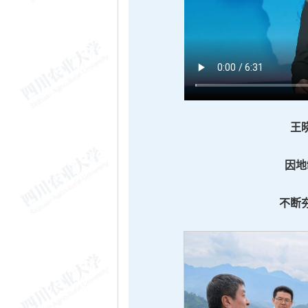
王
因地
不断