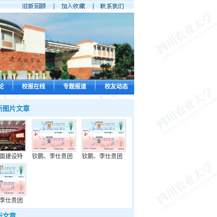
论
校报在线
专题报道
校友动态
新图片文章
面建设特
钦鹏、李仕贵团
钦鹏、李仕贵团
李仕贵团
新文章