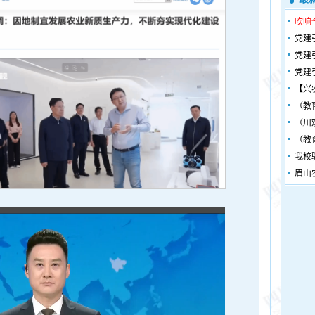
吹响
党建
党建
党建
【兴
（教
（川
（教
我校
眉山