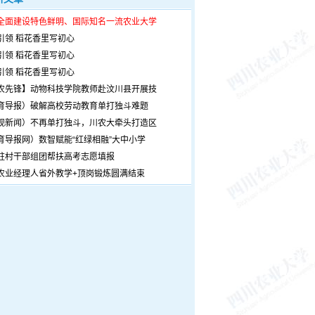
全面建设特色鲜明、国际知名一流农业大学
引领 稻花香里写初心
引领 稻花香里写初心
引领 稻花香里写初心
农先锋】动物科技学院教师赴汶川县开展技
育导报）破解高校劳动教育单打独斗难题
观新闻）不再单打独斗，川农大牵头打造区
育导报网）数智赋能“红绿相融”大中小学
驻村干部组团帮扶高考志愿填报
农业经理人省外教学+顶岗锻炼圆满结束