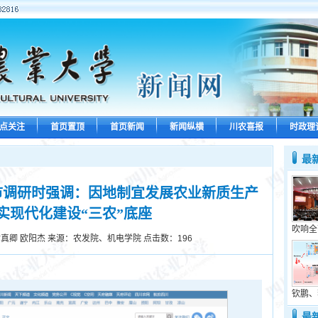
点关注
首页置顶
首页新闻
新闻纵横
川农喜报
时政理
最
市调研时强调：因地制宜发展农业新质生产
实现代化建设“三农”底座
吹响全
真卿 欧阳杰 来源：农发院、机电学院 点击数：
196
钦鹏、
最