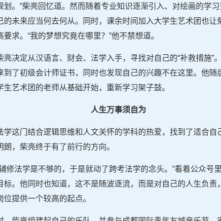
规划。”柴亮回忆道。然而随着专业知识逐渐引入、对绘画的学习
己的未来应当何去何从。同时，课余时间加入大学生艺术团也让
要求。“我的梦想究竟在哪里？”他不禁想道。
柴亮决定从汉语言、财会、法学入手，寻找对自己的“补救措施”
拿到了初级会计师证书，同时也发现自己的兴趣不在这里。他随
学生艺术团的老师从基础开始，重新学习架子鼓。
人生万事须自为
法学这门结合逻辑思维和人文关怀的学科的热爱，找到了适合自
明朗，柴亮终于有了前行的方向。
纯辅修法学是不够的，于是就动了跨考法学的念头。”看着公众号
目标。他同时也知道，这不是随波逐流，而是对自己的人生负责
岗位提供一个较高的起点。
时，柴亮组建起自己的乐队，并参与成都国际青年友城音乐节，