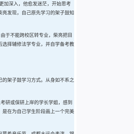
更加深入，他愈发迷茫，开始思考
柴亮发现，自己原先学习的架子鼓知
。由于不能跨校区转专业，柴亮把目
后选择辅修法学专业，并自学备考教
己的架子鼓学习方式。从身如不系之
里考研或保研上岸的学长学姐，感到
，是在为自己学生阶段画上一个完美
安慕希音乐节，成都大运会表演，银