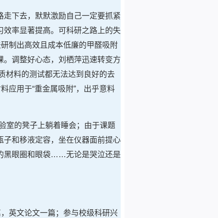
路走下去，默默激励自己一定要抓紧
习效率显著提高。可科研之路上的失
法研制出高效且成本低廉的甲醛吸附
课。调整好心态，刘栖萍迅速转变方
物质材料的测试都无法达到良好的去
料应用于“重金属吸附”，出乎意料
验室的凳子上躺着睡会；由于课题
瓶子和移液定容，坐在仪器面前提心
的黑眼圈和眼袋……无论是哭泣还是
篇，英文论文一篇；参与校级科研兴