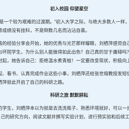
初入校园 仰望星空
疑是一个较为艰难的过渡期。”初入大学之际，与绝大多数人一样
修成绩没有挂科，不是倒数几名而沾沾自喜。
级的经验分享会开始，她的优秀与光芒那样耀眼，刘栖萍感觉自
为环院学生，为什么别人能做得如此出色？自己真的甘于庸碌吗
时起，她告诉自己：拒绝温水煮青蛙！一定要改变现状，积极向
起、看书、认真完成作业这些小事，刘栖萍还给张世熔教授发短
栖萍就此开启了自己的科研之路。
科研之旅 默默耕耘
的学生，刘栖萍本以为就是去洗洗瓶子、熟悉环境就好，可以一
定自己的研究方向，阅读文献并撰写实验计划，进行预实验和后续