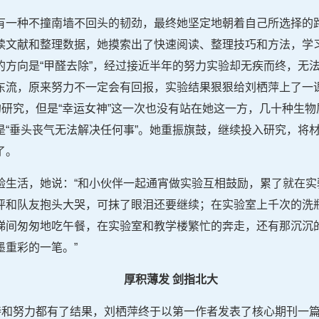
有一种不撞南墙不回头的韧劲，最终她坚定地朝着自己所选择的
读文献和整理数据，她摸索出了快速阅读、整理技巧和方法，学
的方向是“甲醛去除”，经过接近半年的努力实验却无疾而终，无
东流，原来努力不一定会有回报，实验结果狠狠给刘栖萍上了一
的研究，但是“幸运女神”这一次也没有站在她这一方，几十种生
“垂头丧气无法解决任何事”。她重振旗鼓，继续投入研究，将材
了。
验生活，她说：“和小伙伴一起通宵做实验互相鼓励，累了就在实
评和队友抱头大哭，可抹了眼泪还要继续；在实验室上千次的洗
梯间匆匆地吃午餐，在实验室和教学楼繁忙的奔走，还有那沉沉
墨重彩的一笔。”
厚积薄发 剑指北大
坚持和努力都有了结果，刘栖萍终于以第一作者发表了核心期刊一