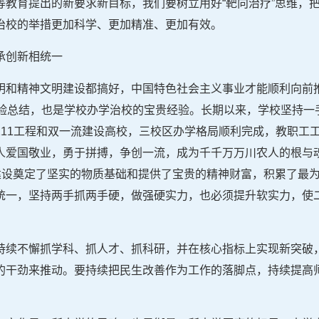
等教育提出的新要求新目标，我们要树立用好“靶向治疗”思维，
治校的举措更加科学、更加精准、更加有效。
承创新相统一
明和精神文明建设都搞好，中国特色社会主义事业才能顺利向前
经验总结，也是学校办学治校的宝贵经验。长期以来，学校坚持一
211工程和双一流建设高校，三校区办学格局顺利完成，教职工
人爱国敬业，勇于拼搏，争创一流，成为千千万万川农人的根与
”建设奠定了坚实的物质基础和提供了宝贵的精神财富，积累了最
统一，坚持两手抓两手硬，做强硬实力，也必须提升软实力，使
持续不懈抓学科、抓人才、抓科研，并在核心指标上实现新突破
的干劲来推动。要持续把民生改善作为工作的落脚点，持续提高