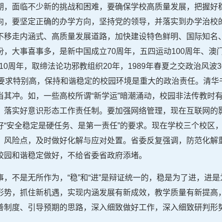
期，面临不少新的挑战和困难，要确保学校高质量发展，把握好
向，要坚定正确的办学方向，坚持党的领导，并落实到办学治校
不移走内涵式、高质量发展道路，加快建设特色鲜明、国际知名
，大事喜事多，是新中国成立70周年，五四运动100周年、澳
10周年，取缔法论功邪教组织20年，1989年春夏之交政治风波
作要求特别高，保持和谐稳定的校园环境是重大的政治责任。清华
当其冲。如，一些高校所谓“新学运”暗潮涌动，校园非法传教时
，落实好意识形态工作责任制。要加强网络管理，现在互联网的
好“安全稳定是硬任务、是第一责任”的要求。现在学校三个校区
，风险点，及时做好化解与应对处置。省委反复强调，防范化解
校园和谐稳定做好，不给省委省政府添堵。
，不是无所作为，“稳”和“进”是辩证统一的，稳是为了进，进
形势，抓住新机遇，实现内涵发展有新成效，教学质量有新提高
善制度、引导预期的思路，深入细致做好工作，深入细致研判形