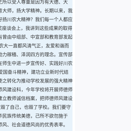
之所以受人尊重是因为有大德、大
育大师，扬大学精神。长期以来，我
好扬川农大精神？我们每一个人都应
果奖座谈会上，我讲到这些成果的取得
有曾由中组部、中宣部和教育部发起
川农大一直都风清气正，友爱和谐而
勤力稼穑、泽润四方的理念。宣传部
在师生中进一步宣传好、实践好川农
爱国奋斗精神，建功立业新时代结
使之转化为推动学校发展的强大精神
师风建设科，今年学校将开展师德师
建立教师诚信档案，把师德师风建设
仅毁了自己，也毁了学校。我们要守
华民族传统美德，己所不欲勿施于
师风、社会道德风尚的优秀表率。