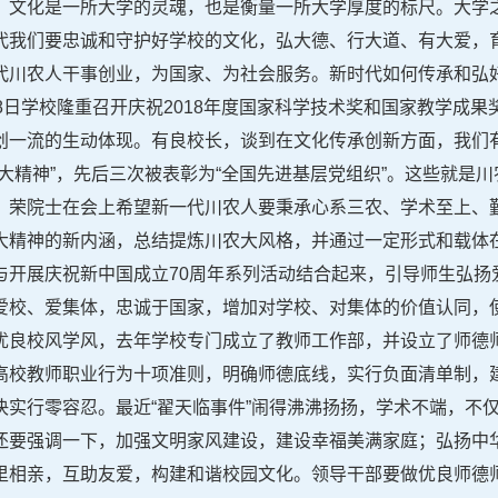
，文化是一所大学的灵魂，也是衡量一所大学厚度的标尺。大学
代我们要忠诚和守护好学校的文化，弘大德、行大道、有大爱，
代川农人干事创业，为国家、为社会服务。新时代如何传承和弘
8日学校隆重召开庆祝2018年度国家科学技术奖和国家教学成
创一流的生动体现。有良校长，谈到在文化传承创新方面，我们
大精神”，先后三次被表彰为“全国先进基层党组织”。这些就是
。荣院士在会上希望新一代川农人要秉承心系三农、学术至上、
大精神的新内涵，总结提炼川农大风格，并通过一定形式和载体
与开展庆祝新中国成立70周年系列活动结合起来，引导师生弘扬
爱校、爱集体，忠诚于国家，增加对学校、对集体的价值认同，
优良校风学风，去年学校专门成立了教师工作部，并设立了师德
高校教师职业行为十项准则，明确师德底线，实行负面清单制，
决实行零容忍。最近“翟天临事件”闹得沸沸扬扬，学术不端，不
还要强调一下，加强文明家风建设，建设幸福美满家庭；弘扬中
里相亲，互助友爱，构建和谐校园文化。领导干部要做优良师德