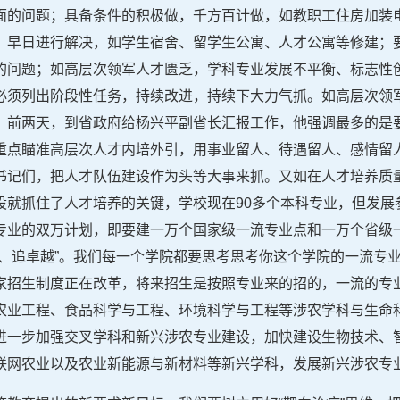
面的问题；具备条件的积极做，千方百计做，如教职工住房加装
，早日进行解决，如学生宿舍、留学生公寓、人才公寓等修建；
的问题；如高层次领军人才匮乏，学科专业发展不平衡、标志性
必须列出阶段性任务，持续改进，持续下大力气抓。如高层次领
。前两天，到省政府给杨兴平副省长汇报工作，他强调最多的是
重点瞄准高层次人才内培外引，用事业留人、待遇留人、感情留
书记们，把人才队伍建设作为头等大事来抓。又如在人才培养质
设就抓住了人才培养的关键，学校现在90多个本科专业，但发展
专业的双万计划，即要建一万个国家级一流专业点和一万个省级
平、追卓越”。我们每一个学院都要思考思考你这个学院的一流专
家招生制度正在改革，将来招生是按照专业来的招的，一流的专
农业工程、食品科学与工程、环境科学与工程等涉农学科与生命
进一步加强交叉学科和新兴涉农专业建设，加快建设生物技术、
联网农业以及农业新能源与新材料等新兴学科，发展新兴涉农专