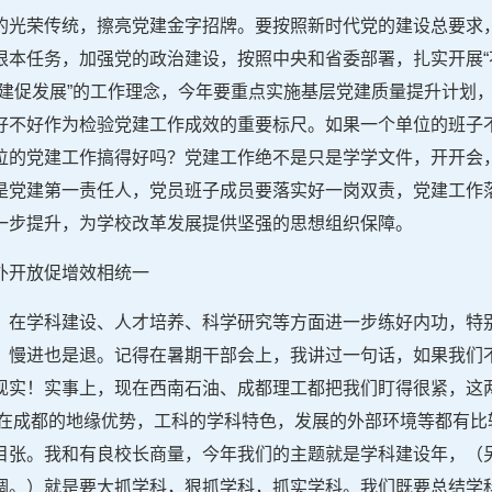
的光荣传统，擦亮党建金字招牌。要按照新时代党的建设总要求
根本任务，加强党的政治建设，按照中央和省委部署，扎实开展“
党建促发展”的工作理念，今年要重点实施基层党建质量提升计划
好不好作为检验党建工作成效的重要标尺。如果一个单位的班子
位的党建工作搞得好吗？党建工作绝不是只是学学文件，开开会
是党建第一责任人，党员班子成员要落实好一岗双责，党建工作
一步提升，为学校改革发展提供坚强的思想组织保障。
外开放促增效相统一
，在学科建设、人才培养、科学研究等方面进一步练好内功，特
，慢进也是退。记得在暑期干部会上，我讲过一句话，如果我们
现实！实事上，现在西南石油、成都理工都把我们盯得很紧，这
们在成都的地缘优势，工科的学科特色，发展的外部环境等都有比
目张。我和有良校长商量，今年我们的主题就是学科建设年，（
调。）就是要大抓学科，狠抓学科，抓实学科。我们既要总结学