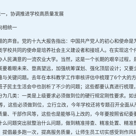
统一，协调推进学校高质量发展
向相统一
题的声音。党的十九大报告指出：中国共产党人的初心和使命是
类学校共同的使命是培养社会主义建设者和接班人。在实现这个
办人民满意的一流农业大学。当然，这是一个长期的艰辛过程，
既要着眼未来、登高望远，加强统筹谋划、强化顶层设计；又要
难与关键问题。去年在本科教学工作审核评估中梳理了6个大的方
班子民主生活会中也剖析了不少的问题；这些都要认真进行梳理
分为几类：一类是上级要求必须做到位的硬行规定刚性要求。如
作等，这些必须做到位，立行立改，今年学校还将专题召开全面从
质量、干部作风等，这些也是能够马上改的，今年要按照省纪委
什么问题突出就整治什么问题，做到精准排查、精准处置、精准
，提倡最多跑一次，提高服务质量，让师生员工切实感受到作风