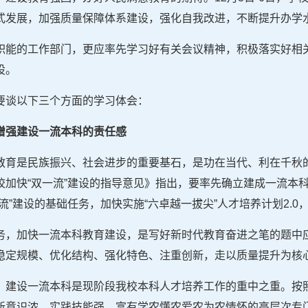
式发展，加强质量保障体系建设，强化自我改进，不断提升办学
职能的工作部门，更应率先学习好有关会议精神，积极落实好相
设。
要谈以下三个方面的学习体会：
增强建设一流本科的责任感
教育是民族振兴、社会进步的重要基石，是功在当代、利在千秋
校加快“双一流”建设的指导意见》指出，要率先确立建成一流本
流”建设的基础任务，加快实施“六卓越一拔尖”人才培养计划2.
务，加快一流本科教育建设，是写好新时代教育奋进之笔的题中
稳定规模、优化结构、强化特色、注重创新，走以质量提升为核
，建设一流本科是现阶段我校本科人才培养工作的重中之重。按照
新意识浓、实践技能强、富有学农懂农爱农为农情怀的高层次专