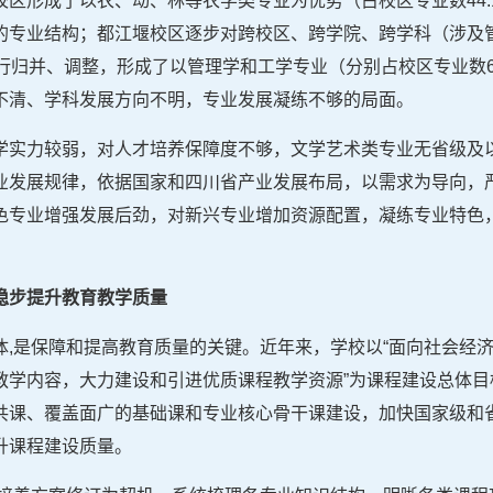
区形成了以农、动、林等农学类专业为优势（占校区专业数44.
的专业结构；都江堰校区逐步对跨校区、跨学院、跨学科（涉及
归并、调整，形成了以管理学和工学专业（分别占校区专业数64.2
不清、学科发展方向不明，专业发展凝练不够的局面。
学实力较弱，对人才培养保障度不够，文学艺术类专业无省级及
业发展规律，依据国家和四川省产业发展布局，以需求为导向，
色专业增强发展后劲，对新兴专业增加资源配置，凝练专业特色
稳步提升教育教学质量
体,是保障和提高教育质量的关键。近年来，学校以“面向社会经
教学内容，大力建设和引进优质课程教学资源”为课程建设总体目
共课、覆盖面广的基础课和专业核心骨干课建设，加快国家级和
升课程建设质量。