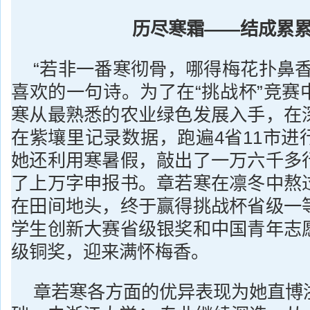
历尽寒霜——结成累
“若非一番寒彻骨，哪得梅花扑鼻香
喜欢的一句诗。为了在“挑战杯”竞赛
寒从最熟悉的农业绿色发展入手，在
在紫壤里记录数据，跑遍4省11市进
她还利用寒暑假，敲出了一万六千多
了上万字申报书。章若寒在凛冬中熬
在田间地头，终于赢得挑战杯省级一
学生创新大赛省级银奖和中国青年志
级铜奖，迎来满怀梅香。
章若寒各方面的优异表现为她直博