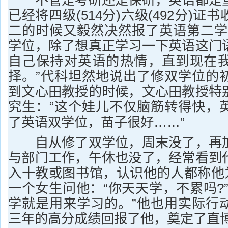
不管是考研还是保研，英语都是重
已经将四级(514分)六级(492分)
二的时候又毅然决然报了英语第二学
学位，除了想真正学习一下英语这门
自己保持对英语的热情，直到现在
择。”代科坦然地说出了修双学位的
到文心田教授的时候，文心田教授特
究生：“这个娃儿不仅脑筋转得快，
了英语双学位，苗子很好……”
自从修了双学位，周末没了，再加
与部门工作，午休也没了，经常看到
入十教或图书馆，认识他的人都称他为
一个女生问他：“你天天学，不累吗?
学就是用来学习的。”他也用实际行
三年的高分成绩回报了他，奠定了直