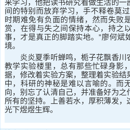
来学习，他把读书研究看做生活的一
间的特别而放弃学习，手不释卷莫过
时期难免有负面的情绪，然而失败
赏，在得与失之间保持本心，持之
事，才是真正的脚踏实地。”廖何斌
境。
炎炎夏季听蝉鸣，栀子花飘香川农
教学实验楼里，总有那些忙碌身影
据，修改着实验方案，整理着实验结
中，科研的神秘是难以言喻的。而
向，别忘了认清自己，并准备好为之
所有的坚持。上善若水，厚积薄发，
光下煜煜生辉。