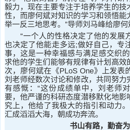
毅力，现在主要专注于培养学生的技
性，而廖何斌对知识的学习和领悟能
举一反三地思考。”导师刘马峰给廖何
“一个人的性格决定了他的发展方
也决定了他能走多远;做好自己，专
事，这是一种幸福感与满足感交织的
求他的学生们能够有规律有计划高效
次，廖何斌在《PLoS One》上发
刘老师经数次讨论和修改，共同努力
有感慨：“这份成绩单中，刘老师
要，他严谨的科研态度潜移默化地影
究上，他给了我极大的指引和动力。
汇成滔滔大海，朝成功奔流。
书山有路，勤奋为