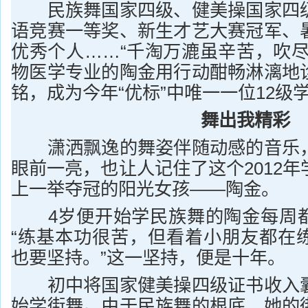
民族舞国家四级、健美操国家四级
语竞赛一等奖、新生才艺大赛冠军、
优秀个人……“千淘万漉虽辛苦，吹尽
物医学专业的陶金用行动酣畅淋漓地
铭，成为今年“优标”中唯一一位12级
舞出我精彩
潇洒飘逸的舞姿伴随动感的音乐，
眼前一亮，也让人记住了这个2012
上一举夺冠的阳光女孩——陶金。
4岁便开始学民族舞的陶金每周都
“练基本功很苦，但看着小朋友都在
也要坚持。”这一坚持，便是十年。
初中将国家健美操四级证书收入囊
始学街舞。由于民族舞的根底，她的