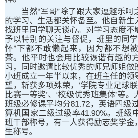
当然“军哥”除了跟大家逗趣乐呵
的学习、生活都关怀备至。他自新生
找班里同学聊天谈心。对学习态度不
予以特别的关注与督促，班里的同学
怀”下都不敢懒起来，因为都不想
茶。他平时也会用比较诙谐有趣的
习，同时邀请比较优秀的师兄师姐做
小班成立一年半以来，在班主任的领
望，斩获多项殊荣，‘学院专业足球联
比赛一等奖’、‘校级优秀班集体’等
班级必修课平均分81.72，英语四级过
算机国家二级过级率41.90%。班
班干部称号，有一人获得励志奖学金
生称号。