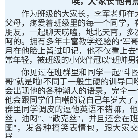
唉，大‘家长’他有
作为班级的大家长，李军老师在大
父母，疼爱着班级里的每一个同学，
朋友，一起聊天唠嗑，地北天南，多
呵的。拥有多年丰富教学经验的“军哥
月在他脸上留过印记，他不仅看上去“
常年轻，被班级的小伙伴冠以“班帅男
你见过在班群里和同学一起“斗图”
哥”就是啦!不同于一般生硬的训导口
会出现他的各种潮人的语录，完全一个
他会跟同学们自嘲的说自己年岁大了
群里同学调皮的逗他英语不错嘛，他
丝，油呀”、“散克丝”，并且还会在
图”，发各种搞笑表情包，跟大家
样。