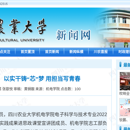
点关注
首页置顶
首页新闻
新闻纵横
川农喜报
时政理
最
以实干铸“芯”梦 用担当写青春
 张歆悦 审稿：黄锎靓 来源：机电学院 点击数：
100
吹响全
员，四川农业大学机电学院电子科学与技术专业2022
钦鹏、
实践成果进思政课堂宣讲团成员、机电学院志工部负
最