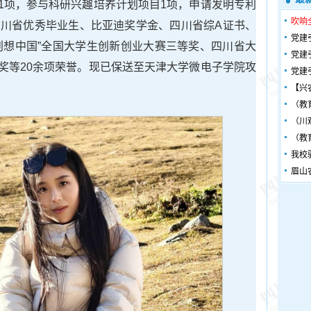
1项，参与科研兴趣培养计划项目1项，申请发明专利
吹响
四川省优秀毕业生、比亚迪奖学金、四川省综A证书、
党建
创想中国”全国大学生创新创业大赛三等奖、四川省大
党建
奖等20余项荣誉。现已保送至天津大学微电子学院攻
党建
【兴
（教
（川
（教
我校
眉山