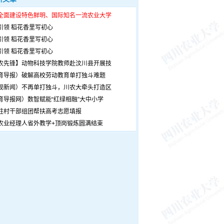
全面建设特色鲜明、国际知名一流农业大学
引领 稻花香里写初心
引领 稻花香里写初心
引领 稻花香里写初心
农先锋】动物科技学院教师赴汶川县开展技
育导报）破解高校劳动教育单打独斗难题
观新闻）不再单打独斗，川农大牵头打造区
育导报网）数智赋能“红绿相融”大中小学
驻村干部组团帮扶高考志愿填报
农业经理人省外教学+顶岗锻炼圆满结束