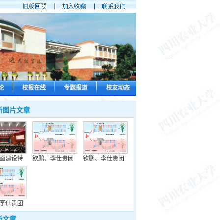
论
校报在线
专题报道
校友动态
新图片文章
面建设特
钦鹏、李仕贵团
钦鹏、李仕贵团
李仕贵团
新文章