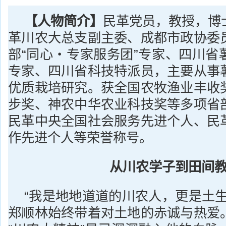
【人物简介】
民革党员，教授，博
革川农大总支副主委、成都市政协委
部“同心・专家服务团”专家、四川省
专家、四川省科技特派员，主要从事
优质栽培研究。获全国农牧渔业丰收
步奖、神农中华农业科技奖等多项省
民革中央全国社会服务先进个人、民
作先进个人等荣誉称号。
从川农学子到田间
“我是地地道道的川农人，更是土生
郑顺林始终带着对土地的赤诚与热爱