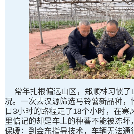
常年扎根偏远山区，郑顺林习惯了
况。一次去汉源筛选马铃薯新品种，
日3小时的路程走了18个小时，在寒
里惦记的却是车上的种薯不能被冻坏
保暖；到会东指导技术，车辆无法通