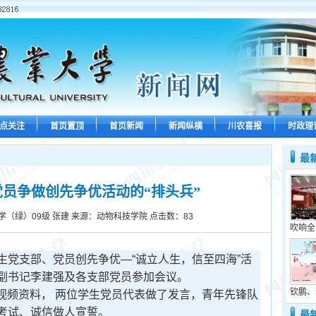
点关注
首页置顶
首页新闻
新闻纵横
川农喜报
时政理
最
员争做创先争优活动的“排头兵”
学（绿）09级 张建 来源：动物科技学院 点击数：
83
吹响全
生党支部、党员创先争优—“诚立人生，信至四海”活
副书记李建强及各支部党员参加会议。
钦鹏、
”视频资料， 两位学生党员代表做了发言，青年先锋队
考试、诚信做人宣誓。
最