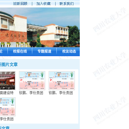
论
校报在线
专题报道
校友动态
新图片文章
面建设特
钦鹏、李仕贵团
钦鹏、李仕贵团
李仕贵团
新文章