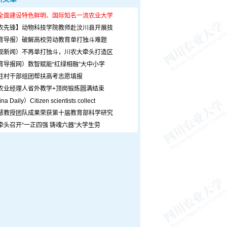
全面建设特色鲜明、国际知名一流农业大学
农先锋】动物科技学院教师赴汶川县开展技
育导报）破解高校劳动教育单打独斗难题
观新闻）不再单打独斗，川农大牵头打造区
育导报网）数智赋能“红绿相融”大中小学
驻村干部组团帮扶高考志愿填报
农业经理人省外教学+顶岗锻炼圆满结束
a Daily）Citizen scientists collect
慧教授团队成果荣获第十届教育部科学研究
牵头召开“一正四强 铸魂六器”大学生劳