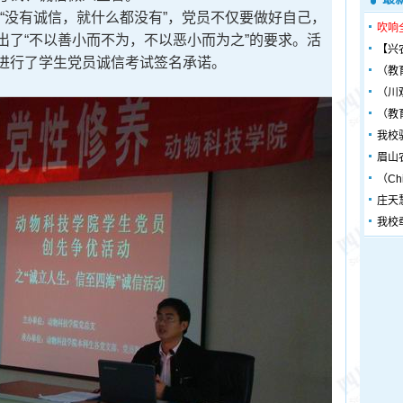
“没有诚信，就什么都没有”，党员不仅要做好自己，
吹响
出了“不以善小而不为，不以恶小而为之”的要求。活
【兴
进行了学生党员诚信考试签名承诺。
（教
（川
（教
我校
眉山
（Chin
庄天
我校