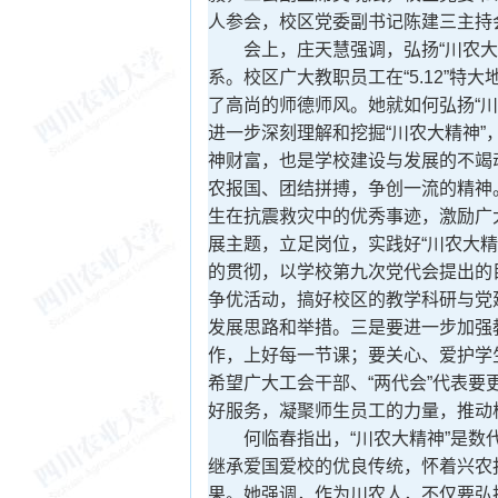
人参会，校区党委副书记陈建三主持
会上，庄天慧强调，弘扬“川农大
系。校区广大教职员工在“
5.12
”特大
了高尚的师德师风。她就如何弘扬“川
进一步深刻理解和挖掘“川农大精神”
神财富，也是学校建设与发展的不竭
农报国、团结拼搏，争创一流的精神
生在抗震救灾中的优秀事迹，激励广
展主题，立足岗位，实践好“川农大
的贯彻，以学校第九次党代会提出的
争优活动，搞好校区的教学科研与党
发展思路和举措。三是要进一步加强
作，上好每一节课；要关心、爱护学
希望广大工会干部、“两代会”代表
好服务，凝聚师生员工的力量，推动
何临春指出，“川农大精神”是
数
继承爱国爱校的优良传统，怀着兴农
果。她强调，作为川农人，不仅要弘扬