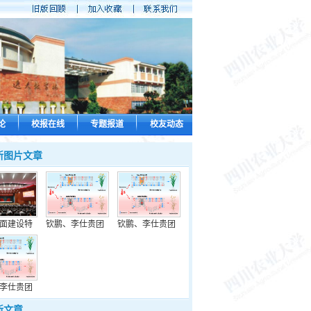
论
校报在线
专题报道
校友动态
新图片文章
面建设特
钦鹏、李仕贵团
钦鹏、李仕贵团
李仕贵团
新文章