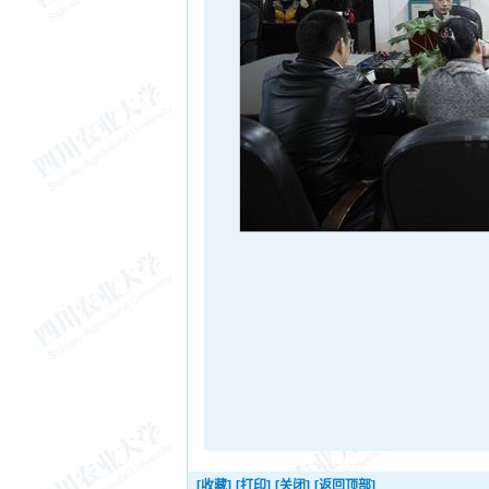
[收藏]
[打印]
[关闭]
[返回顶部]