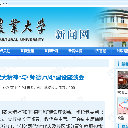
点关注
首页置顶
首页新闻
新闻纵横
川农喜报
时政理
最
大精神”与“师德师风”建设座谈会
王花粉/文 化石/图 来源：都江堰校区 点击数：
106
吹响全
川农大精神”和“师德师风”建设座谈会。学校党委副书
钦鹏、
员、党校校长何临春，教代会主席、工会副主席徐刚
记刘川，学校“两代会”代表及校区部分青年教师
40
余
最