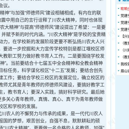
会议。
吹响
精神”与加强“师德师风”建设相辅相成，有内在的联
党建
地震中用自己的言行诠释了川农大精神，同时也体现
党建
农大精神”与提高“师德师风”建设提出了希望：一是要
党建
，并赋予新的时代内涵。“川农大精神”是学校的宝贵精
【兴
动力，在学校新的发展阶段更要不断弘扬川农大人兴
（教
。要进一步挖掘和大力宣传学校特别是都江堰校区师
（川
大教职工努力做好教书育人工作。二是要围绕学校发
（教
精神”。当前要结合十七届五中全会精神和全教会精神
我校
目标任务，科学谋化校区“十二五”发展；要结合创先
眉山
建工作；要结合学校三校区的发展定位，确立校区的
教师尤其是青年教师的师德师风建设，要搞好教学工
生，教书育人；要深入实践，搞好科学研究。最后她
要更多关心青年教师，真情、真心、真干为青年教师做
校区和学校的发展。
代川农人的不懈努力与传承的成果，是一代代川农人
报国的梦想，艰苦创业，自强不息，默默耕耘的硕
“川农大精神”，更要做一名合格的人名教师，加强”