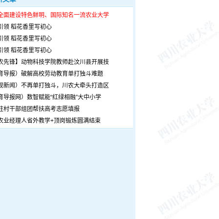
全面建设特色鲜明、国际知名一流农业大学
引领 稻花香里写初心
引领 稻花香里写初心
引领 稻花香里写初心
农先锋】动物科技学院教师赴汶川县开展技
育导报）破解高校劳动教育单打独斗难题
观新闻）不再单打独斗，川农大牵头打造区
育导报网）数智赋能“红绿相融”大中小学
驻村干部组团帮扶高考志愿填报
农业经理人省外教学+顶岗锻炼圆满结束