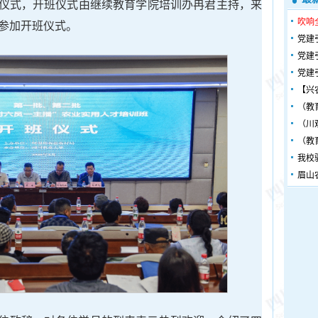
仪式，开班仪式由继续教育学院培训办冉君主持，来
吹响
员参加开班仪式。
党建
党建
党建
【兴
（教
（川
（教
我校
眉山