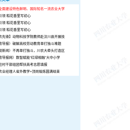
全面建设特色鲜明、国际知名一流农业大学
引领 稻花香里写初心
引领 稻花香里写初心
引领 稻花香里写初心
农先锋】动物科技学院教师赴汶川县开展技
育导报）破解高校劳动教育单打独斗难题
观新闻）不再单打独斗，川农大牵头打造区
育导报网）数智赋能“红绿相融”大中小学
驻村干部组团帮扶高考志愿填报
农业经理人省外教学+顶岗锻炼圆满结束