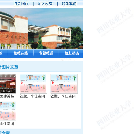
论
校报在线
专题报道
校友动态
新图片文章
面建设特
钦鹏、李仕贵团
钦鹏、李仕贵团
李仕贵团
新文章