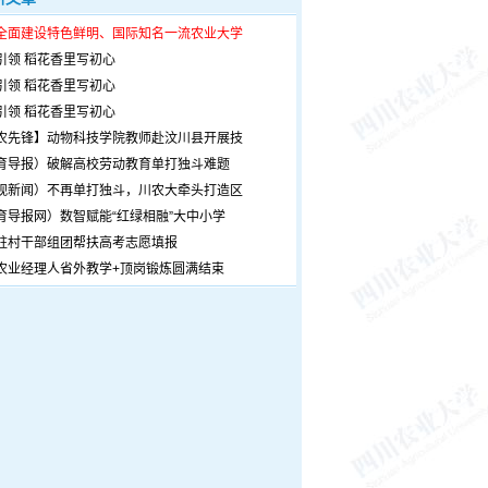
全面建设特色鲜明、国际知名一流农业大学
引领 稻花香里写初心
引领 稻花香里写初心
引领 稻花香里写初心
农先锋】动物科技学院教师赴汶川县开展技
育导报）破解高校劳动教育单打独斗难题
观新闻）不再单打独斗，川农大牵头打造区
育导报网）数智赋能“红绿相融”大中小学
驻村干部组团帮扶高考志愿填报
农业经理人省外教学+顶岗锻炼圆满结束