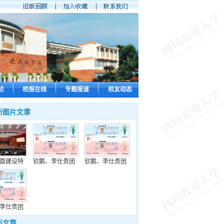
论
校报在线
专题报道
校友动态
新图片文章
面建设特
钦鹏、李仕贵团
钦鹏、李仕贵团
李仕贵团
新文章