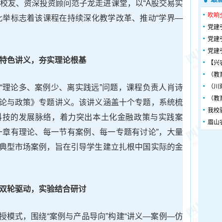
级校友、资深投资顾问范子龙走进课堂，以“A股交易实
吹响
此举标志着该课程在持续深化教学改革、推动“学界—
党建
党建
党建
特色讲义，夯实理论根基
【兴
（教
“理论多、案例少、离实践远”问题，课程负责人肖诗
（川
（教
论与政策》专题讲义。该讲义涵盖十个专题，系统梳
我校
科技的发展脉络，着力突出本土化金融政策与实践案
眉山
一章有理论、每一节有案例、每一专题有讨论”，大量
典型市场案例，旨在引导学生建立扎根中国实际的金
双轮驱动，实验结合研讨
授模式，围绕“案例与产品导向”构建“讲义—案例—仿