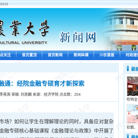
点关注
首页置顶
首页新闻
新闻纵横
川农喜报
时政理
最
融通：经院金融专硕育才新探索
李熹荛 审稿: 刘思麟 来源：经济学院 点击数：
204
吹响全
市场？如何让学生在理解理论的同时，具备应对复杂
钦鹏、
金融专硕核心基础课程《金融理论与政策》中开展了
最