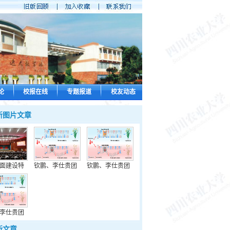
论
校报在线
专题报道
校友动态
新图片文章
面建设特
钦鹏、李仕贵团
钦鹏、李仕贵团
李仕贵团
新文章