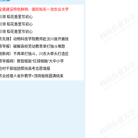
全面建设特色鲜明、国际知名一流农业大学
引领 稻花香里写初心
引领 稻花香里写初心
引领 稻花香里写初心
农先锋】动物科技学院教师赴汶川县开展技
育导报）破解高校劳动教育单打独斗难题
观新闻）不再单打独斗，川农大牵头打造区
育导报网）数智赋能“红绿相融”大中小学
驻村干部组团帮扶高考志愿填报
农业经理人省外教学+顶岗锻炼圆满结束