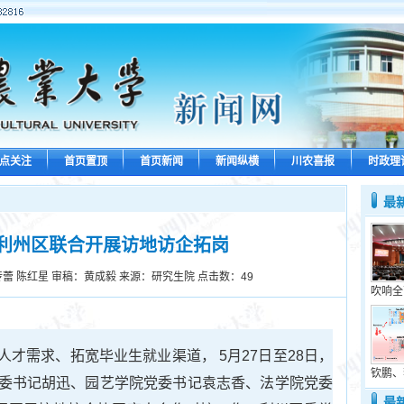
点关注
首页置顶
首页新闻
新闻纵横
川农喜报
时政理
最
利州区联合开展访地访企拓岗
蕾 陈红星 审稿：黄成毅 来源：研究生院 点击数：
49
吹响全
才需求、拓宽毕业生就业渠道， 5月27日至28日，
钦鹏、
委书记胡迅、园艺学院党委书记袁志香、法学院党委
最