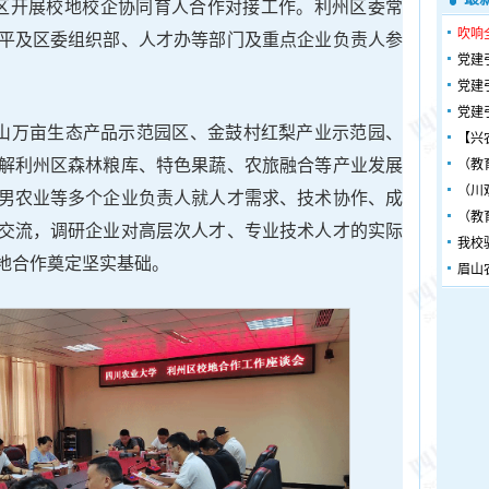
区开展校地校企协同育人合作对接工作。利州区委常
吹响
平及区委组织部、人才办等部门及重点企业负责人参
党建
党建
党建
脊山万亩生态产品示范园区、金鼓村红梨产业示范园、
【兴
解利州区森林粮库、特色果蔬、农旅融合等产业发展
（教
（川
男农业等多个企业负责人就人才需求、技术协作、成
（教
交流，调研企业对高层次人才、专业技术人才的实际
我校
地合作奠定坚实基础。
眉山