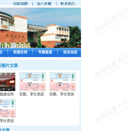
论
校报在线
专题报道
校友动态
新图片文章
面建设特
钦鹏、李仕贵团
钦鹏、李仕贵团
李仕贵团
新文章