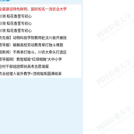
全面建设特色鲜明、国际知名一流农业大学
引领 稻花香里写初心
引领 稻花香里写初心
引领 稻花香里写初心
农先锋】动物科技学院教师赴汶川县开展技
育导报）破解高校劳动教育单打独斗难题
观新闻）不再单打独斗，川农大牵头打造区
育导报网）数智赋能“红绿相融”大中小学
驻村干部组团帮扶高考志愿填报
农业经理人省外教学+顶岗锻炼圆满结束