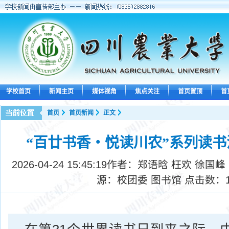
学校首页
新闻主页
媒体视角
焦点关注
首页置顶
首
首页
首页新闻
正文
“百廿书香・悦读川农”系列读
2026-04-24 15:45:19
作者：郑语晗 枉欢 徐国峰
源：校团委 图书馆 点击数：