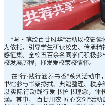
“写・笔绘百廿风华”活动以校史读
为依托，引导学生研读校史、传承精
感征集。全校五百余名同学们积极参
校发展历程，抒发爱校荣校情怀。
在“行·践行涵养书香”系列活动中
书馆参与书架擦拭、典籍整理、秩序
以实际行动践行爱书护书理念，体悟
涵。其中，“百廿川农·匠心文创”活