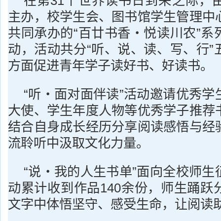
在第31个世界读书日到来之际，
主办，校学生会、图书馆学生管理中
共同承办的“百廿书香・悦读川农”系
动，活动共分“听、说、读、写、行”
方面促进青年学子读好书、好读书。
“听・面对面伴读”活动邀请优秀学
大使、学生年度人物等优秀学子推荐
结合自身成长经历分享阅读感悟与经
流聆听中汲取文化力量。
“说・我的人生书单”面向全校师生
动累计收到作品140余份，师生踊跃
文字中体悟坚守、感受生命，让阅读