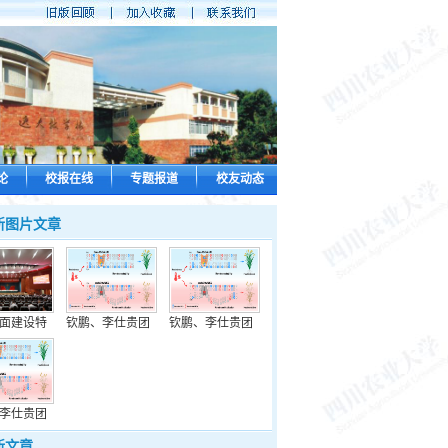
论
校报在线
专题报道
校友动态
新图片文章
面建设特
钦鹏、李仕贵团
钦鹏、李仕贵团
李仕贵团
新文章