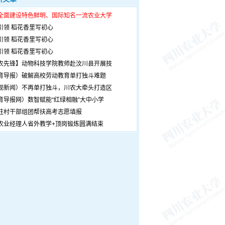
全面建设特色鲜明、国际知名一流农业大学
引领 稻花香里写初心
引领 稻花香里写初心
引领 稻花香里写初心
农先锋】动物科技学院教师赴汶川县开展技
育导报）破解高校劳动教育单打独斗难题
观新闻）不再单打独斗，川农大牵头打造区
育导报网）数智赋能“红绿相融”大中小学
驻村干部组团帮扶高考志愿填报
农业经理人省外教学+顶岗锻炼圆满结束