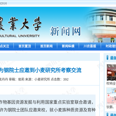
点关注
首页置顶
首页新闻
新闻纵横
川农喜报
时政理
最
为钢院士应邀到小麦研究所考察交流
吴丹丹 审稿：侯莉 来源：小麦研究所 点击数：
392
吹响全
南作物基因资源发掘与利用国家重点实验室联合邀请，
钦鹏、
许为钢院士团队应邀来校，就小麦族种质资源及育种
最