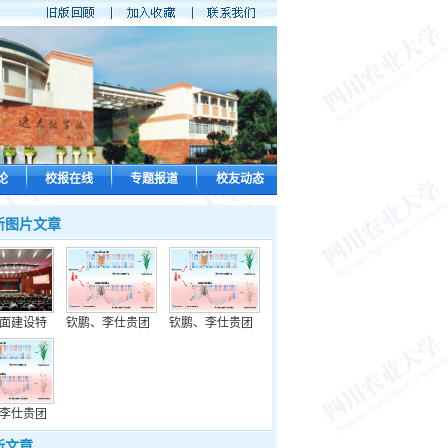
论
校报在线
专题报道
校友动态
新图片文章
面建设特
钦鹏、李仕贵团
钦鹏、李仕贵团
李仕贵团
新文章