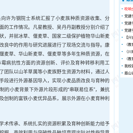
吹响
党建
员向许为钢院士系统汇报了小麦族种质资源收集、分
党建
面的工作情况。凡星教授、吴丹丹副教授分别介绍了
党建
状，并就冰草、偃麦草、国家二级保护植物华山新麦
【兴
改良中的作用与研究进展进行了现场交流与指导。康
（教
（川
偃麦草、华山新麦草、偃麦草等多年生种质资源，在
（教
赤霉病抗性方面的资源创新、评价及育种转移利用工
我校
了团队以山羊草属等小麦族野生资源为材料，通过人
眉山
手段进行外源基因导入，实现小麦品质改良与育种的
制的小麦背景下外源片段形成的“串联易位系”，兼抗
及创制的富铁小麦优异品系，展示外源在小麦育种利
学术传承、系统扎实的资源积累及育种创新能力给予
挖掘、高效利用与突破性品种培育提出针对性指导意