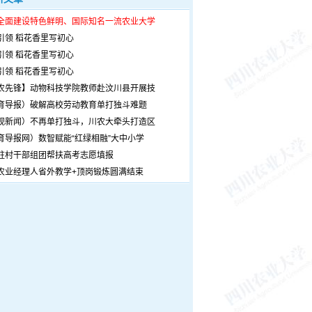
全面建设特色鲜明、国际知名一流农业大学
引领 稻花香里写初心
引领 稻花香里写初心
引领 稻花香里写初心
农先锋】动物科技学院教师赴汶川县开展技
育导报）破解高校劳动教育单打独斗难题
观新闻）不再单打独斗，川农大牵头打造区
育导报网）数智赋能“红绿相融”大中小学
驻村干部组团帮扶高考志愿填报
农业经理人省外教学+顶岗锻炼圆满结束