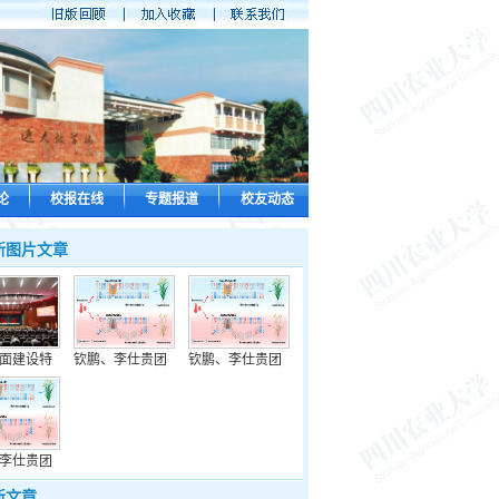
论
校报在线
专题报道
校友动态
新图片文章
面建设特
钦鹏、李仕贵团
钦鹏、李仕贵团
李仕贵团
新文章