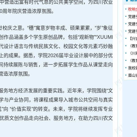
中营造出富有时代气息的公共美学空间，为四川农业
吹响
10周年院庆营造浓厚氛围。
党建
党建
廿校庆之意。“穗”寓意岁物丰成、硕果累累，“岁”象征
党建
作品涵盖多个学生原创品牌，包括“观新物”“XUUMI
【兴
品将现代设计语言与传统民族文化、校园文化等元素巧妙融
（教
（川
上的成果。据悉，学院2026届毕业设计展中的部分优
（教
空间持续展陈与销售，进一步拓展学生作品从课堂走向
我校
营造浓厚氛围。
眉山
服务地方经济发展的重要实践。近年来，学院围绕“文
教学与产业协同，将课程成果导入城市公共空间与真实
”向 “价值实现”的转变。未来，学院将继续发挥专业
优质文创作品走向社会、服务地方，在助力四川农文