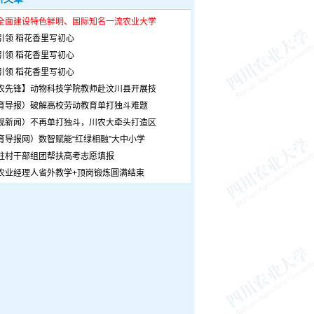
全面建设特色鲜明、国际知名一流农业大学
引领 稻花香里写初心
引领 稻花香里写初心
引领 稻花香里写初心
农先锋】动物科技学院教师赴汶川县开展技
育导报）破解高校劳动教育单打独斗难题
观新闻）不再单打独斗，川农大牵头打造区
育导报网）数智赋能“红绿相融”大中小学
驻村干部组团帮扶高考志愿填报
农业经理人省外教学+顶岗锻炼圆满结束