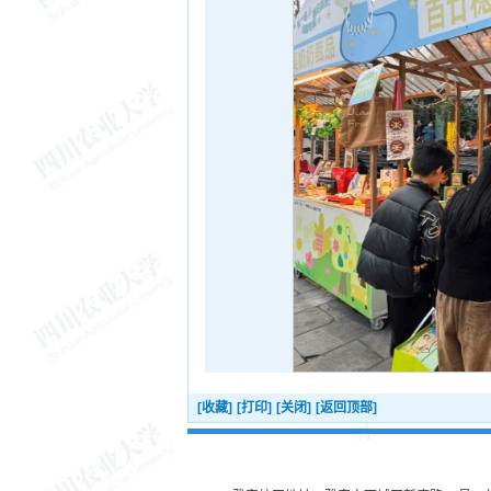
[收藏]
[打印]
[关闭]
[返回顶部]