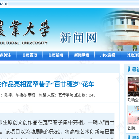
点关注
首页置顶
首页新闻
新闻纵横
川农喜报
时政理
最
作品亮相宽窄巷子“百廿穗岁”花车
片：陈坤、牟艳睿 审稿：陈铭 来源：艺传学院 点击数：
243
吹响全
院师生原创文创作品在宽窄巷子集中亮相，一辆以”百廿
钦鹏、
点。该项目以流动展陈的形式，将高校艺术创新与巴蜀
最