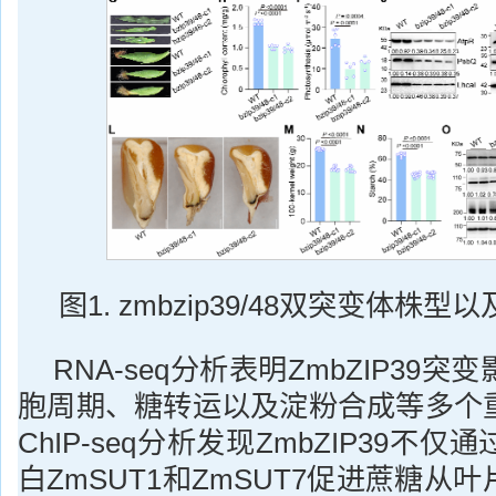
图1. zmbzip39/48双突变体株
RNA-seq分析表明ZmbZIP39
胞周期、糖转运以及淀粉合成等多个
ChIP-seq分析发现ZmbZIP39不
白ZmSUT1和ZmSUT7促进蔗糖从