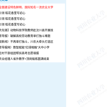
全面建设特色鲜明、国际知名一流农业大学
引领 稻花香里写初心
引领 稻花香里写初心
引领 稻花香里写初心
农先锋】动物科技学院教师赴汶川县开展技
育导报）破解高校劳动教育单打独斗难题
观新闻）不再单打独斗，川农大牵头打造区
育导报网）数智赋能“红绿相融”大中小学
驻村干部组团帮扶高考志愿填报
农业经理人省外教学+顶岗锻炼圆满结束