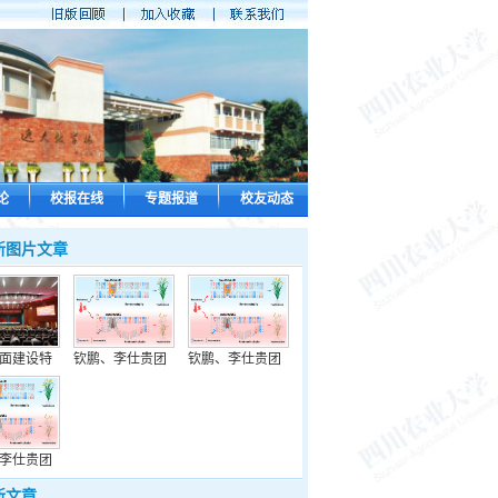
论
校报在线
专题报道
校友动态
新图片文章
面建设特
钦鹏、李仕贵团
钦鹏、李仕贵团
李仕贵团
新文章