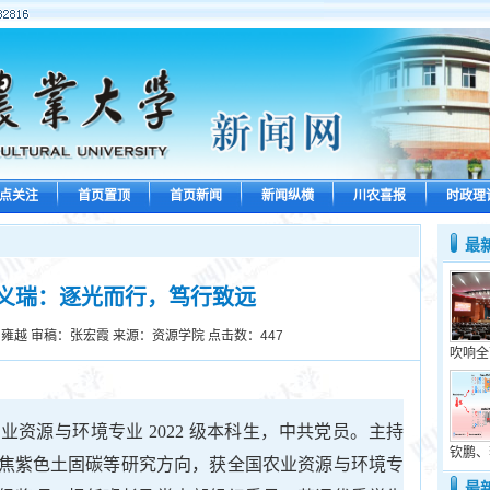
点关注
首页置顶
首页新闻
新闻纵横
川农喜报
时政理
最
义瑞：逐光而行，笃行致远
雍越 审稿：张宏霞 来源：资源学院 点击数：
447
吹响全
业资源与环境专业 2022 级本科生，中共党员。主持
钦鹏、
焦紫色土固碳等研究方向，获全国农业资源与环境专
最