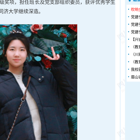
级奖项，担任班长及党支部组织委员，获评优秀学生
吹响
同济大学继续深造。
党建
党建
党建
【兴
（教
（川
（教
我校
眉山