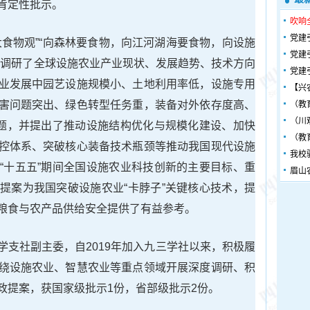
肯定性批示。
吹响
党建
大食物观”“向森林要食物，向江河湖海要食物，向设施
党建
细调研了全球设施农业产业现状、发展趋势、技术方向
党建
业发展中园艺设施规模小、土地利用率低，设施专用
【兴
害问题突出、绿色转型任务重，装备对外依存度高、
（教
（川
难题，并提出了推动设施结构优化与规模化建设、加快
（教
控体系、突破核心装备技术瓶颈等推动我国现代设施
我校
“十五五”期间全国设施农业科技创新的主要目标、重
眉山
提案为我国突破设施农业“卡脖子”关键核心技术，提
粮食与农产品供给安全提供了有益参考。
学支社副主委，自2019年加入九三学社以来，积极履
绕设施农业、智慧农业等重点领域开展深度调研、积
政提案，获国家级批示1份，省部级批示2份。