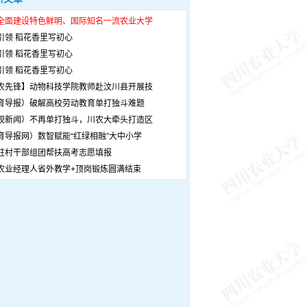
全面建设特色鲜明、国际知名一流农业大学
引领 稻花香里写初心
引领 稻花香里写初心
引领 稻花香里写初心
农先锋】动物科技学院教师赴汶川县开展技
育导报）破解高校劳动教育单打独斗难题
观新闻）不再单打独斗，川农大牵头打造区
育导报网）数智赋能“红绿相融”大中小学
驻村干部组团帮扶高考志愿填报
农业经理人省外教学+顶岗锻炼圆满结束