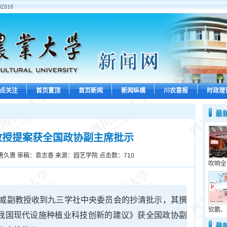
点关注
首页置顶
首页新闻
新闻纵横
川农喜报
时政理
最
教授提案获全国政协副主席批示
唐久惠 审稿：袁志香 来源：园艺学院 点击数：
710
吹响全
威副教授收到九三学社中央委员会的抄清批示，其撰
钦鹏、
动我国现代设施种植业科技创新的建议》获全国政协副
最