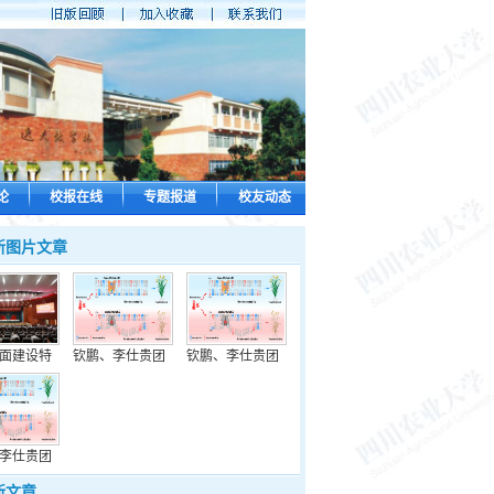
论
校报在线
专题报道
校友动态
新图片文章
面建设特
钦鹏、李仕贵团
钦鹏、李仕贵团
李仕贵团
新文章