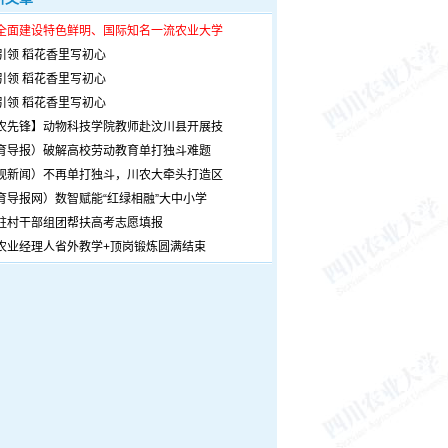
全面建设特色鲜明、国际知名一流农业大学
引领 稻花香里写初心
引领 稻花香里写初心
引领 稻花香里写初心
农先锋】动物科技学院教师赴汶川县开展技
育导报）破解高校劳动教育单打独斗难题
观新闻）不再单打独斗，川农大牵头打造区
育导报网）数智赋能“红绿相融”大中小学
驻村干部组团帮扶高考志愿填报
农业经理人省外教学+顶岗锻炼圆满结束