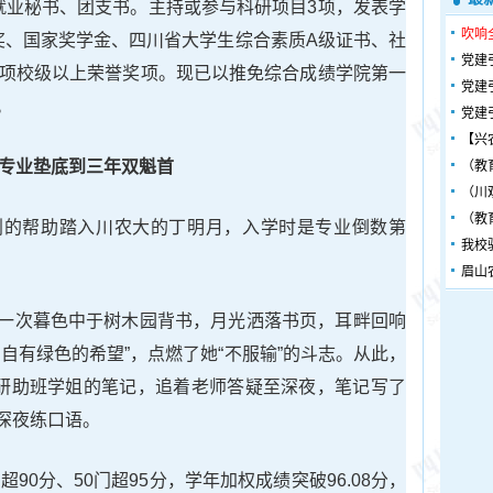
就业秘书、团支书。主持或参与科研项目3项，发表学
吹响
奖、国家奖学金、四川省大学生综合素质A级证书、社
党建
余项校级以上荣誉奖项。现已以推免综合成绩学院第一
党建
。
党建
【兴
专业垫底到三年双魁首
（教
（川
（教
划的帮助踏入川农大的丁明月，入学时是专业倒数第
我校
眉山
一次暮色中于树木园背书，月光洒落书页，耳畔回响
自有绿色的希望”，点燃了她“不服输”的斗志。从此，
精研助班学姐的笔记，追着老师答疑至深夜，笔记写了
深夜练口语。
超90分、50门超95分，学年加权成绩突破96.08分，