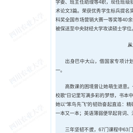
学委、班主任助理等4职，现任班级
术论文3篇。荣获优秀学生标兵提名
科奖全国市场营销大赛一等奖等40
被保送至中央财经大学攻读硕士学位
从
出身巴中大山，借国家专项计
一。
高数课的困境曾让她萌生退意。
校歌“日记里写满多彩的梦想，书本中
她以“笨鸟先飞”的韧劲奋起直追：
一本又一本；英语薄弱便早起背词、
三年坚韧不拔，67门课程中63门