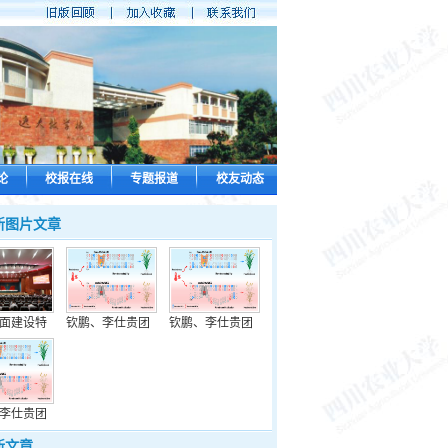
论
校报在线
专题报道
校友动态
新图片文章
面建设特
钦鹏、李仕贵团
钦鹏、李仕贵团
李仕贵团
新文章