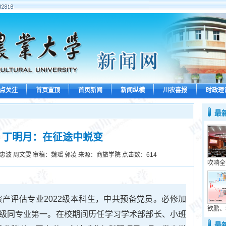
点关注
首页置顶
首页新闻
新闻纵横
川农喜报
时政理
最
】丁明月：在征途中蜕变
忠波 周文雯 审稿：魏瑶 郭凌 来源：商旅学院 点击数：
614
吹响全
资产评估专业2022级本科生，中共预备党员。必修加
钦鹏、
级同专业第一。在校期间历任学习学术部部长、小班
最