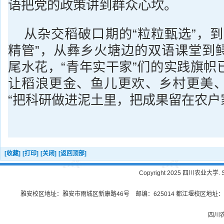
语把党的政策讲到群众心坎。
从杂交稻破口期的“粒粒甄选”，到
精管”，从彝乡火塘边的双语课堂到
尾水花，“青年实干家”们的实践旗帜
让稻浪更金、鱼儿更欢、乡村更美
“把科研做进泥土里，把成果留在农户
[收藏]
[打印]
[关闭]
[返回顶部]
Copyright 2025 四川农业大学. Sichu
雅安校区地址：雅安市雨城区新康路46号 邮编：625014 都江堰校区地址：都
四川