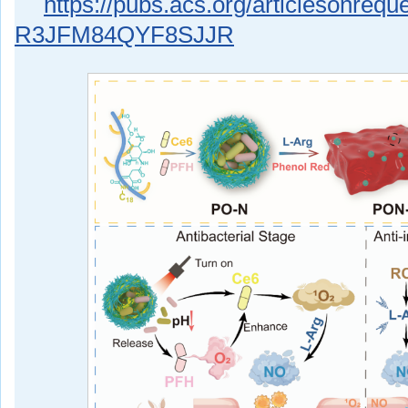
https://pubs.acs.org/articlesonre
R3JFM84QYF8SJJR