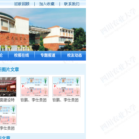
论
校报在线
专题报道
校友动态
新图片文章
面建设特
钦鹏、李仕贵团
钦鹏、李仕贵团
李仕贵团
新文章