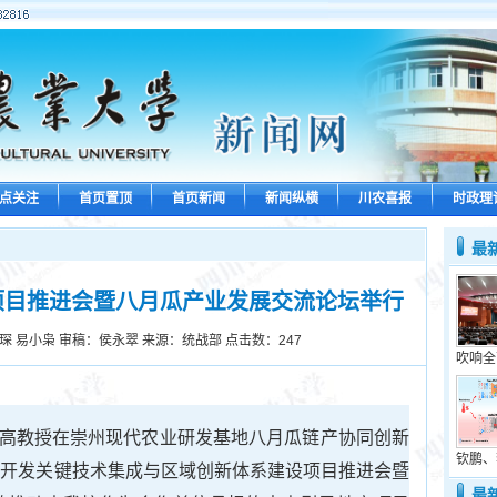
点关注
首页置顶
首页新闻
新闻纵横
川农喜报
时政理
最
项目推进会暨八月瓜产业发展交流论坛举行
琛 易小枭 审稿：侯永翠 来源：统战部 点击数：
247
吹响全
培高教授在崇州现代农业研发基地八月瓜链产协同创新
钦鹏、
用开发关键技术集成与区域创新体系建设项目推进会暨
最