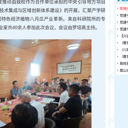
效推动由我校作为合作单位承担的中央引导地方项目
吹响
技术集成与区域创新体系建设》的开展，汇聚产学研
党建
国特色经济植物八月瓜产业革新。来自科研院所的专
党建
业家共40余人参加此次会议，会议由罗培高主持。
党建
【兴
（教
（川
（教
我校
眉山