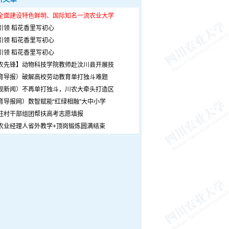
全面建设特色鲜明、国际知名一流农业大学
引领 稻花香里写初心
引领 稻花香里写初心
引领 稻花香里写初心
农先锋】动物科技学院教师赴汶川县开展技
育导报）破解高校劳动教育单打独斗难题
观新闻）不再单打独斗，川农大牵头打造区
育导报网）数智赋能“红绿相融”大中小学
驻村干部组团帮扶高考志愿填报
农业经理人省外教学+顶岗锻炼圆满结束