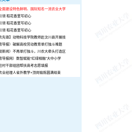
全面建设特色鲜明、国际知名一流农业大学
引领 稻花香里写初心
引领 稻花香里写初心
引领 稻花香里写初心
农先锋】动物科技学院教师赴汶川县开展技
育导报）破解高校劳动教育单打独斗难题
观新闻）不再单打独斗，川农大牵头打造区
育导报网）数智赋能“红绿相融”大中小学
驻村干部组团帮扶高考志愿填报
农业经理人省外教学+顶岗锻炼圆满结束