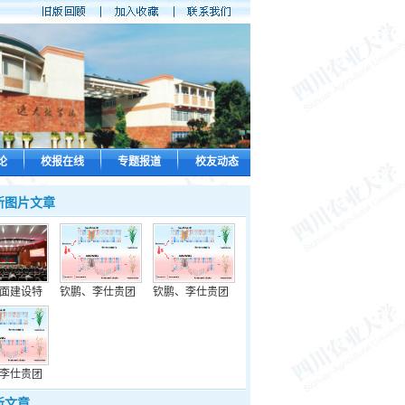
论
校报在线
专题报道
校友动态
新图片文章
面建设特
钦鹏、李仕贵团
钦鹏、李仕贵团
李仕贵团
新文章