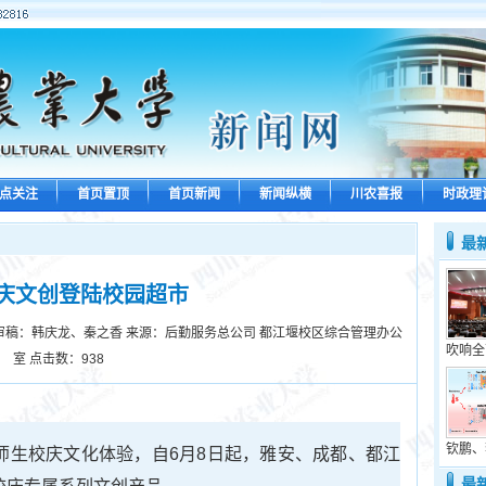
点关注
首页置顶
首页新闻
新闻纵横
川农喜报
时政理
最
庆文创登陆校园超市
 审稿：韩庆龙、秦之香 来源：后勤服务总公司 都江堰校区综合管理办公
吹响全
室 点击数：
938
钦鹏、
富师生校庆文化体验，自6月8日起，雅安、成都、都江
最