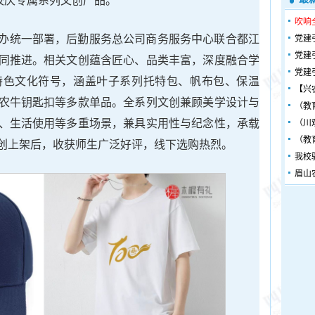
校庆专属系列文创产品。
吹响
办统一部署，后勤服务总公司商务服务中心联合都江
党建
党建
同推进。相关文创蕴含匠心、品类丰富，深度融合学
党建
特色文化符号，涵盖叶子系列托特包、帆布包、保温
【兴
农牛钥匙扣等多款单品。全系列文创兼顾美学设计与
（教
、生活使用等多重场景，兼具实用性与纪念性，承载
（川
（教
创上架后，收获师生广泛好评，线下选购热烈。
我校
眉山