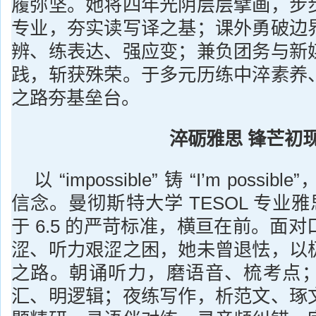
履弥坚。她将四年光阴层层擘画，步
专业，夯实读写译之基；课外勇破边
辨、练表达、强应变；兼负团务与新
践，斩获殊荣。于多元历练中淬素养
之路夯基垒台。
淬砺雅思 锋芒初
以 “impossible” 铸 “I’m poss
信念。曼彻斯特大学 TESOL 专业雅
于 6.5 的严苛标准，横亘在前。面
涩、听力艰涩之困，她未曾退怯，以
之路。朝诵听力，磨语音、梳考点
汇、明逻辑；夜练写作，析范文、琢