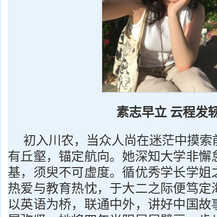
素志早立 云程发
初入川农，当众人尚在迷茫中摸索
有丘壑，锚定航向。她深知大学非懈
基，须臾不可虚度。循优秀学长学姐
热爱与教育热忱，于大二之际便笃定
以英语为桥，联通中外，讲好中国故