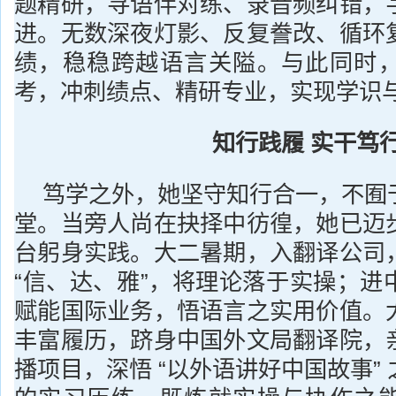
题精研，寻语伴对练、录音频纠错，
进。无数深夜灯影、反复誊改、循环
绩，稳稳跨越语言关隘。与此同时
考，冲刺绩点、精研专业，实现学识
知行践履 实干笃
笃学之外，她坚守知行合一，不囿
堂。当旁人尚在抉择中彷徨，她已迈
台躬身实践。大二暑期，入翻译公司
“信、达、雅”，将理论落于实操；进
赋能国际业务，悟语言之实用价值。
丰富履历，跻身中国外文局翻译院，
播项目，深悟 “以外语讲好中国故事”