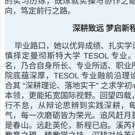
的实习历练，既炼就实操与协作之
向，笃定前行之路。
深耕致远 梦启新
毕业路口，她以优异成绩、扎实学
慎择定曼彻斯特大学 TESOL 专
名，乃合自身所长、专业所适、职业
院底蕴深厚，TESOL 专业融前沿
合其 “深耕理论、落地实干” 之求学
本领，更能拓宽国际视野。回望四载
行不怠，从辩论思辨到实践深耕，
气，每一次磨砺皆为荣光。追风赶月
是春山。远赴英伦，新程已启。溪芮