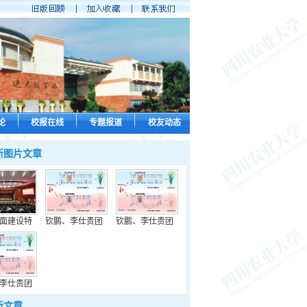
论
校报在线
专题报道
校友动态
新图片文章
面建设特
钦鹏、李仕贵团
钦鹏、李仕贵团
李仕贵团
新文章