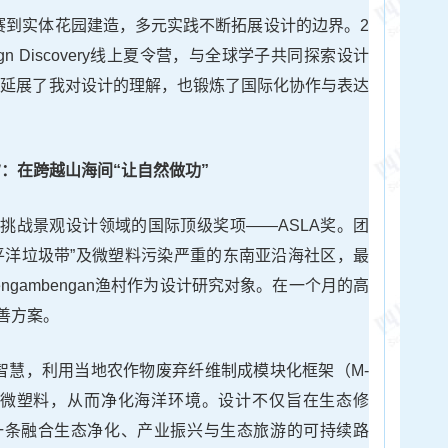
竞赛到实体花园建造，多元实践不断拓展设计的边界。2
gn Discovery线上夏令营，与全球学子共同探索设计
大延展了我对设计的理解，也锻炼了国际化协作与表达
汐：在跨越山海间“让自然做功”
挑战景观设计领域的国际顶级奖项——ASLA奖。团
平洋垃圾带”及微塑料污染严重的东南亚沿海社区，最
gambengan渔村作为设计研究对象。在一个月的高
善方案。
态智慧，利用当地农作物废弃纤维制成模块化框架（M-
来吸附微塑料，从而净化海洋环境。设计不仅旨在生态修
一条融合生态净化、产业振兴与生态旅游的可持续路