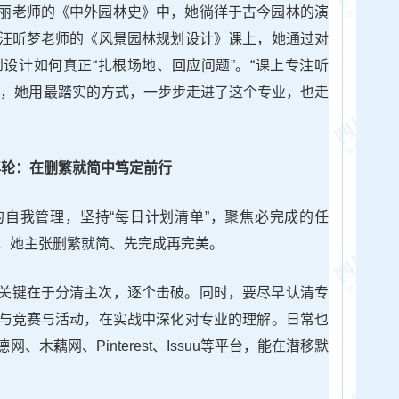
丽老师的《中外园林史》中，她徜徉于古今园林的演
汪昕梦老师的《风景园林规划设计》课上，她通过对
设计如何真正“扎根场地、回应问题”。“课上专注听
”，她用最踏实的方式，一步步走进了这个专业，也走
年轮：在删繁就简中笃定前行
自我管理，坚持“每日计划清单”，聚焦必完成的任
，她主张删繁就简、先完成再完美。
关键在于分清主次，逐个击破。同时，要尽早认清专
与竞赛与活动，在实战中深化对专业的理解。日常也
木藕网、Pinterest、Issuu等平台，能在潜移默