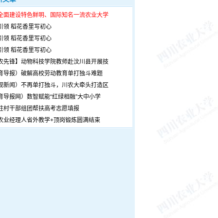
全面建设特色鲜明、国际知名一流农业大学
引领 稻花香里写初心
引领 稻花香里写初心
引领 稻花香里写初心
农先锋】动物科技学院教师赴汶川县开展技
育导报）破解高校劳动教育单打独斗难题
观新闻）不再单打独斗，川农大牵头打造区
育导报网）数智赋能“红绿相融”大中小学
驻村干部组团帮扶高考志愿填报
农业经理人省外教学+顶岗锻炼圆满结束