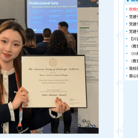
吹响
党建
党建
党建
【兴
（教
（川
（教
我校
眉山