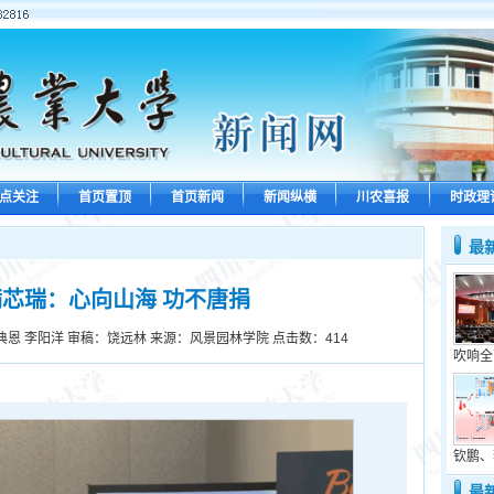
点关注
首页置顶
首页新闻
新闻纵横
川农喜报
时政理
最
芯瑞：心向山海 功不唐捐
典恩 李阳洋 审稿：饶远林 来源：风景园林学院 点击数：
414
吹响全
钦鹏、
最