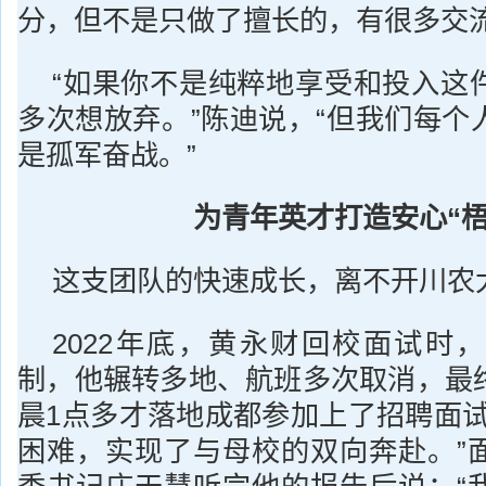
分，但不是只做了擅长的，有很多交流
“如果你不是纯粹地享受和投入这
多次想放弃。”陈迪说，“但我们每个
是孤军奋战。”
为
青年
英才打造安心
“
这支团队的快速成长，离不开川农大
2022年底，黄永财回校面试时
制，他辗转多地、航班多次取消，最
晨1点多才落地成都参加上了招聘面试
困难，实现了与母校的双向奔赴。”