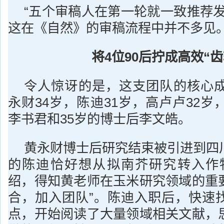
“五个审稿人在第一轮就一致推荐发
这在《自然》的审稿流程中并不多见
将4位90后拧成高效
“
令人惊讶的是，这支团队的核心成
永财34岁，陈迪31岁，高卢卢32岁
李书君和35岁的博士后李文皓。
黄永财博士后研究结束被引进到四
的陈迪恰好想从拟南芥研究转入作
绍，得知黄老师在玉米研究领域的重
合，加入团队”。陈迪入职后，快速
点，开始阅读了大量领域相关文献，