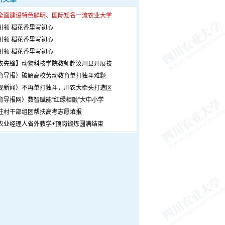
全面建设特色鲜明、国际知名一流农业大学
引领 稻花香里写初心
引领 稻花香里写初心
引领 稻花香里写初心
农先锋】动物科技学院教师赴汶川县开展技
育导报）破解高校劳动教育单打独斗难题
观新闻）不再单打独斗，川农大牵头打造区
育导报网）数智赋能“红绿相融”大中小学
驻村干部组团帮扶高考志愿填报
农业经理人省外教学+顶岗锻炼圆满结束