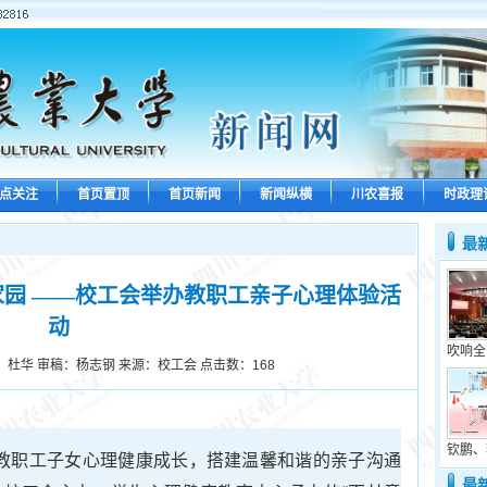
点关注
首页置顶
首页新闻
新闻纵横
川农喜报
时政理
最
家园 ——校工会举办教职工亲子心理体验活
动
吹响全
：杜华 审稿：杨志钢 来源：校工会 点击数：
168
钦鹏、
注教职工子女心理健康成长，搭建温馨和谐的亲子沟通
最