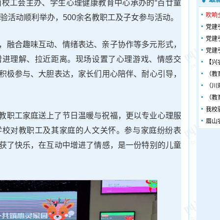
由校工会主办、学生心理健康教育中心承办的“百廿童
吹响
验活动顺利举办，500余名教职工及子女参与活动。
党建
党建
，融合趣味互动、情绪表达、亲子协作等多元形式，
党建
增进理解、拉近距离。现场设置了心理游戏、情感交
【兴
积极参与、大胆表达，家长们用心陪伴、耐心引导，
（教
（川
（教
我校
教职工家庭送上了节日温暖与祝福，更以专业心理服
眉山
学校对教职工及其家庭的人文关怀。参与家庭纷纷表
获了快乐，在互动中增进了情感，是一份特别的儿童