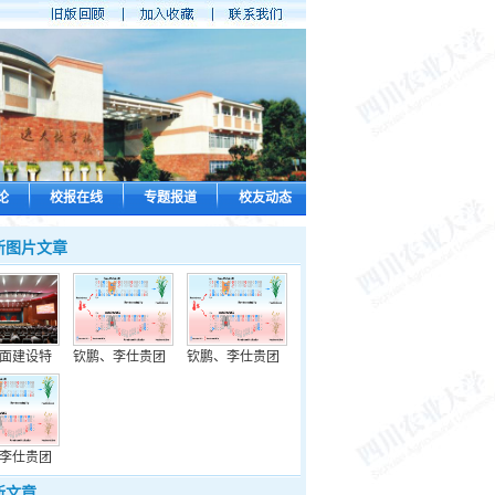
论
校报在线
专题报道
校友动态
新图片文章
面建设特
钦鹏、李仕贵团
钦鹏、李仕贵团
李仕贵团
新文章