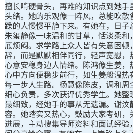
擅长啃硬骨头，再难的知识点到她手
头绪。她的乐观像一阵风，总能吹散
躁的人慢慢平静下来。有她在，日子
朱玺静像一味温和的甘草，恬淡柔和
底烦闷。求学路上众人皆有失意困顿
辞，而是默默相伴同行，轻声宽慰，
心意安稳身边人情绪。陈鸿像生姜，
心中方向便稳步前行，如生姜般温热
每一步人生路。杨慧像陈皮，调和周
细心负责，多次获评优秀学生。她整
最细致，经她手的事从无遗漏。谢汶
容。她踏实又热心，鼓励大家考研，
进展，主动搜集导师资料和面试经验