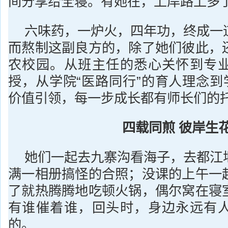
间分享给全寝。有她在，上岸路上多
六味药，一炉火，四年功，终成一
而熬制这副良方的，除了她们彼此，
农校园。从班主任的悉心关怀到专
授，从学院“医路同行”的育人理念到
价值引领，每一步成长都有师长们的
四载同煎 彼岸生
她们一起去九寨沟看海子，去都江
满一相册搞怪的合照；没课的上午一
了就热腾腾地吃顿火锅，偶尔窝在寝
有谁催着谁，回头时，身边永远有
的。