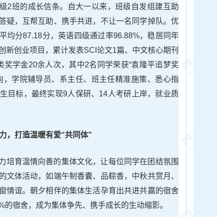
22级2班的成长信条。自大一以来，班级自发组建互助
答疑，互帮互助、携手共进，不让一名同学掉队。优
分87.18分，英语四级通过率96.88%，稳居同年
创新创业项目，累计发表SCI论文1篇、中文核心期刊
类奖学金20余人次，其中2名同学荣获“袁隆平追梦奖
向，学院辅导员、系主任、班主任精准施策、悉心指
生目标，最终实现9人保研、14人考研上岸，就业质
力，打造温暖有爱
“
共同体
”
力培育温情向善的集体文化，让每位同学在团结氛围
的文体活动，如端午制香囊、品粽香，中秋共赏月、
窗情谊。朝夕相伴的集体生活孕育出共进共赢的宿舍
33%的宿舍，成为集体争先、携手成长的生动缩影。