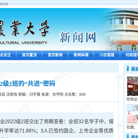
点关注
首页置顶
首页新闻
新闻纵横
川农喜报
时政理
最
22级2班的“共进”密码
茹 沈丽淘 审稿：闫宇薇 来源：农学院 点击数：
809
吹响全
业2022级2班交出了亮眼答卷：全班32名学子中，保
钦鹏、
升学率达71.88%；3人已签约国企、上市企业等优质
最