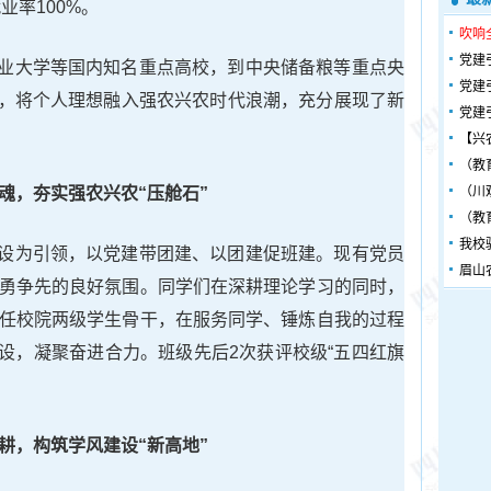
业率100%。
吹响
党建
业大学等国内知名重点高校，到中央储备粮等重点央
党建
，将个人理想融入强农兴农时代浪潮，充分展现了新
党建
【兴
（教
魂，夯实强农兴农
“
压舱石
”
（川
（教
我校
设为引领，以党建带团建、以团建促班建。现有党员
眉山
奋勇争先的良好氛围。同学们在深耕理论学习的同时，
担任校院两级学生骨干，在服务同学、锤炼自我的过程
设，凝聚奋进合力。班级先后2次获评校级“五四红旗
。
耕，构筑学风建设
“
新高地
”