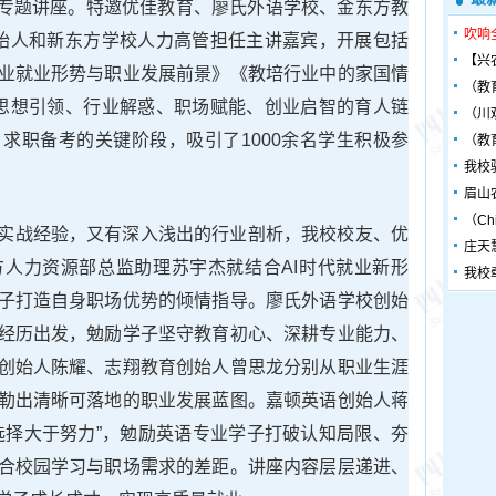
系列专题讲座。特邀优佳教育、廖氏外语学校、金东方教
吹响
始人和新东方学校人力高管担任主讲嘉宾，开展包括
【兴
业就业形势与职业发展前景》《教培行业中的家国情
（教
思想引领、行业解惑、职场赋能、创业启智的育人链
（川
求职备考的关键阶段，吸引了1000余名学生积极参
（教
我校
眉山
（Chin
实战经验，又有深入浅出的行业剖析，我校校友、优
庄天
人力资源部总监助理苏宇杰就结合AI时代就业新形
我校
子打造自身职场优势的倾情指导。廖氏外语学校创始
经历出发，勉励学子坚守教育初心、深耕专业能力、
创始人陈耀、志翔教育创始人曾思龙分别从职业生涯
勒出清晰可落地的职业发展蓝图。嘉顿英语创始人蒋
选择大于努力”，勉励英语专业学子打破认知局限、夯
合校园学习与职场需求的差距。讲座内容层层递进、