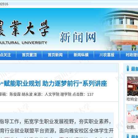
点关注
首页置顶
首页新闻
新闻纵横
川农喜报
时政理
最
“赋能职业规划 助力逐梦前行”系列讲座
审稿：陈俊霖 胡永波 来源：人文学院 理学院 点击数：
137
吹响全
指导工作，拓宽学生职业发展视野，夯实职业素养，
钦鹏、
教育行业就业联盟平台资源，面向雅安校区全体学生开
最