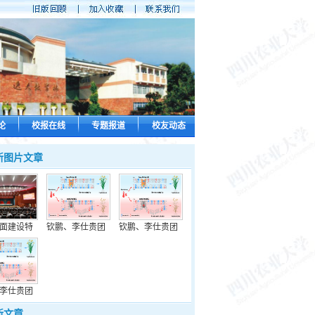
论
校报在线
专题报道
校友动态
新图片文章
面建设特
钦鹏、李仕贵团
钦鹏、李仕贵团
李仕贵团
新文章