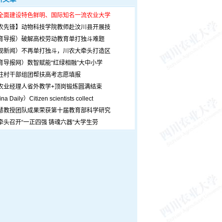
全面建设特色鲜明、国际知名一流农业大学
农先锋】动物科技学院教师赴汶川县开展技
育导报）破解高校劳动教育单打独斗难题
观新闻）不再单打独斗，川农大牵头打造区
育导报网）数智赋能“红绿相融”大中小学
驻村干部组团帮扶高考志愿填报
农业经理人省外教学+顶岗锻炼圆满结束
a Daily）Citizen scientists collect
慧教授团队成果荣获第十届教育部科学研究
牵头召开“一正四强 铸魂六器”大学生劳