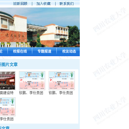
论
校报在线
专题报道
校友动态
新图片文章
面建设特
钦鹏、李仕贵团
钦鹏、李仕贵团
李仕贵团
新文章