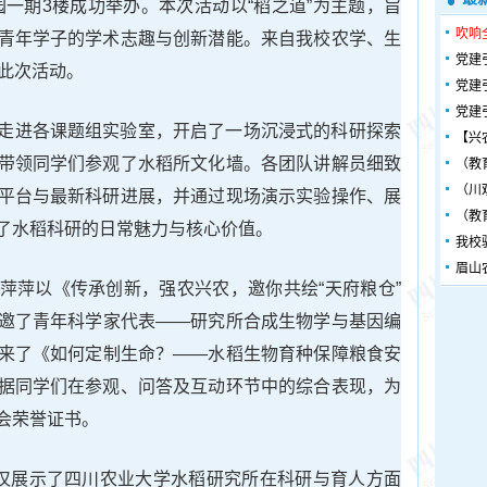
园一期3楼成功举办。本次活动以“稻之道”为主题，旨
吹响
青年学子的学术志趣与创新潜能。来自我校农学、生
党建
了此次活动。
党建
党建
走进各课题组实验室，开启了一场沉浸式的科研探索
【兴
带领同学们参观了水稻所文化墙。各团队讲解员细致
（教
（川
平台与最新科研进展，并通过现场演示实验操作、展
（教
了水稻科研的日常魅力与核心价值。
我校
眉山
萍萍以《传承创新，强农兴农，邀你共绘“天府粮仓”
邀了青年科学家代表——研究所合成生物学与基因编
来了《如何定制生命？——水稻生物育种保障粮食安
据同学们在参观、问答及互动环节中的综合表现，为
会荣誉证书。
不仅展示了四川农业大学水稻研究所在科研与育人方面