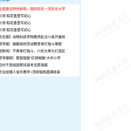
全面建设特色鲜明、国际知名一流农业大学
引领 稻花香里写初心
引领 稻花香里写初心
引领 稻花香里写初心
农先锋】动物科技学院教师赴汶川县开展技
育导报）破解高校劳动教育单打独斗难题
观新闻）不再单打独斗，川农大牵头打造区
育导报网）数智赋能“红绿相融”大中小学
驻村干部组团帮扶高考志愿填报
农业经理人省外教学+顶岗锻炼圆满结束