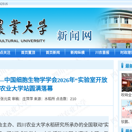
点关注
首页置顶
首页新闻
新闻纵横
川农喜报
时政理
最
——中国细胞生物学学会2026年“实验室开放
川农业大学站圆满落幕
吹响全
张元奕 审稿：庄萍萍 来源：水稻所 点击数：
210
钦鹏、
学会主办、四川农业大学水稻研究所承办的全国联动“实
最