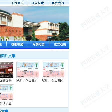
论
校报在线
专题报道
校友动态
新图片文章
面建设特
钦鹏、李仕贵团
钦鹏、李仕贵团
李仕贵团
新文章