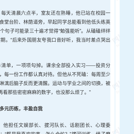
。每天清晨六点半，室友还在熟睡，他已站在校园一
食堂台阶、林荫道旁，早起同学总能看到他低头练英
个句子可能录三十遍才觉得“勉强能听”。从磕磕绊绊
期。“后来外国朋友夸我口音好听，我当时差点哭出
务清单，一项项勾掉。课余全部投入实习——投资分
，每一份工作都认真对待。但他从不死磕：每周至少
淋漓后脑子反而更清醒。运动与学业之间的切换，被
，再看那些密密麻麻的数字，也没那么烦了。”
多元历练，丰盈自我
。他担任文娱部长、拔河队长、话剧团长、心理委