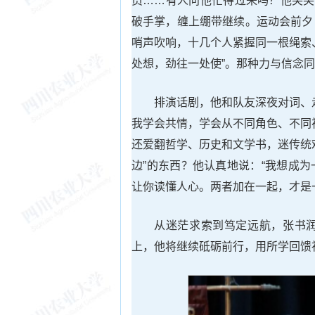
员……有人问他忙得过来吗？他笑笑
破手掌，缠上绷带继续。运动会前夕
哨声吹响，十几个人紧握同一根绳索
处想，劲往一处使”。那种力与信念
排演话剧，他和队友深夜对词、
我学会共情，学会从不同角色、不同
还爱翻哲学、历史和文学书，迷传统
边”的东西？他认真地说：“我想成
让你读懂人心。两者加在一起，才是
从迷茫求索到笃定远航，张书
上，他将继续砥砺前行，用所学回馈