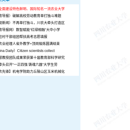
全面建设特色鲜明、国际知名一流农业大学
育导报）破解高校劳动教育单打独斗难题
观新闻）不再单打独斗，川农大牵头打造区
育导报网）数智赋能“红绿相融”大中小学
驻村干部组团帮扶高考志愿填报
农业经理人省外教学+顶岗锻炼圆满结束
a Daily）Citizen scientists collect
慧教授团队成果荣获第十届教育部科学研究
牵头召开“一正四强 铸魂六器”大学生劳
农先锋】机电学院助力丘陵山区玉米机械化