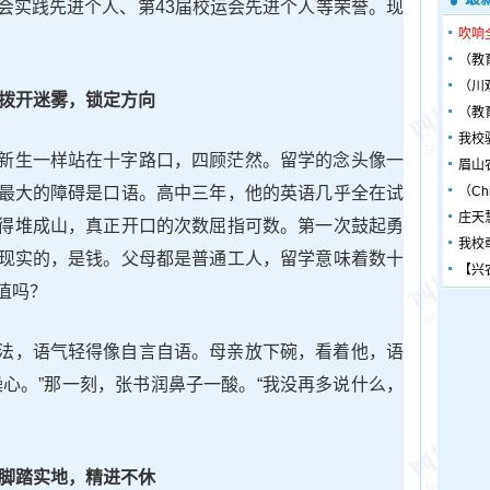
会实践先进个人、第43届校运会先进个人等荣誉。现
吹响
（教
（川
拨开迷雾，锁定方向
（教
我校
新生一样站在十字路口，四顾茫然。留学的念头像一
眉山
最大的障碍是口语。高中三年，他的英语几乎全在试
（Chin
庄天
得堆成山，真正开口的次数屈指可数。第一次鼓起勇
我校
现实的，是钱。父母都是普通工人，留学意味着数十
【兴
值吗？
法，语气轻得像自言自语。母亲放下碗，看着他，语
操心。”那一刻，张书润鼻子一酸。“我没再多说什么，
脚踏实地，精进不休