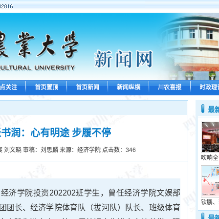
点关注
首页置顶
首页新闻
新闻纵横
川农喜报
时政理
最
书润：心有明途 步履不停
 刘文晓 审稿：刘思麟 来源：经济学院 点击数：
346
吹响全
经济学院投资202202班学生，曾任经济学院文娱部
钦鹏、
团团长、经济学院体育队（拔河队）队长、班级体育
最