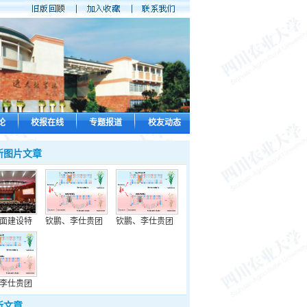
论
校报在线
专题报道
校友动态
新图片文章
面建设特
钦鹏、李仕贵团
钦鹏、李仕贵团
李仕贵团
新文章