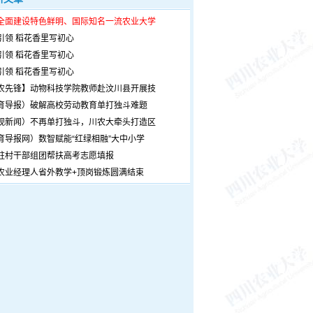
全面建设特色鲜明、国际知名一流农业大学
引领 稻花香里写初心
引领 稻花香里写初心
引领 稻花香里写初心
农先锋】动物科技学院教师赴汶川县开展技
育导报）破解高校劳动教育单打独斗难题
观新闻）不再单打独斗，川农大牵头打造区
育导报网）数智赋能“红绿相融”大中小学
驻村干部组团帮扶高考志愿填报
农业经理人省外教学+顶岗锻炼圆满结束