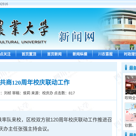
点关注
首页置顶
首页新闻
新闻纵横
川农喜报
时政理
最
共商120周年校庆联动工作
：刘桢 审稿：侯莉 来源：校庆办 点击数：
817
吹响全
轶率队来校，区校双方就120周年校庆联动工作推进召
钦鹏、
庆办主任张强主持会议。
最