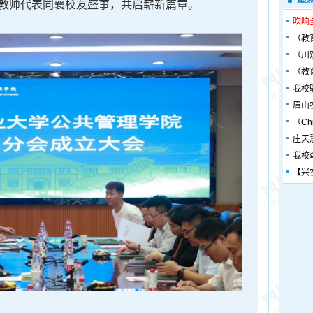
和教师代表同襄校友盛事，共启崭新篇章。
吹响
（教
（川
（教
我校
眉山
（Chin
庄天
我校
【兴