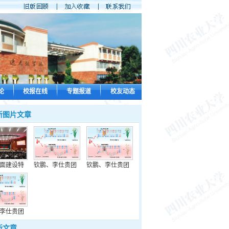
论
校报在线
专题报道
校友动态
新图片文章
面建设特
钦鹏、李仕贵团
钦鹏、李仕贵团
李仕贵团
新文章