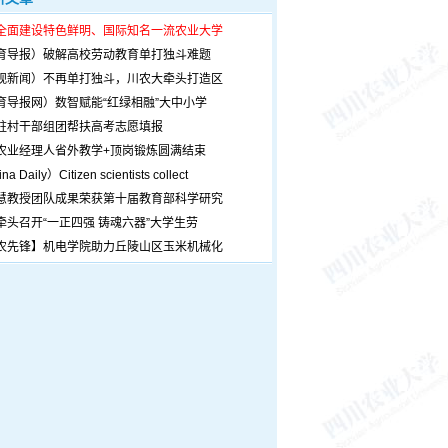
全面建设特色鲜明、国际知名一流农业大学
育导报）破解高校劳动教育单打独斗难题
观新闻）不再单打独斗，川农大牵头打造区
育导报网）数智赋能“红绿相融”大中小学
驻村干部组团帮扶高考志愿填报
农业经理人省外教学+顶岗锻炼圆满结束
a Daily）Citizen scientists collect
慧教授团队成果荣获第十届教育部科学研究
牵头召开“一正四强 铸魂六器”大学生劳
农先锋】机电学院助力丘陵山区玉米机械化