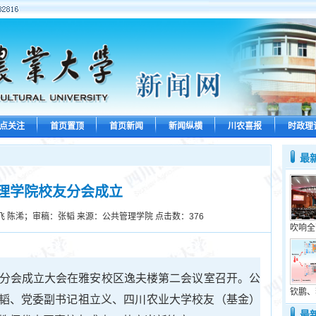
点关注
首页置顶
首页新闻
新闻纵横
川农喜报
时政理
最
理学院校友分会成立
飞 陈浠；审稿：张韬 来源：公共管理学院 点击数：
376
吹响全
友分会成立大会在雅安校区逸夫楼第二会议室召开。公
钦鹏、
韬、党委副书记祖立义、四川农业大学校友（基金）
最