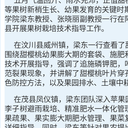
五月气温回升、雨水充沛，正值甜
等果树新梢生长、幼果发育的关键时期
学院梁东教授、张晓丽副教授一行在
县开展果树栽培技术指导工作。
在汶川县威州镇，梁东一行查看了
围绕甜樱桃幼果膨大期的套袋、施肥
技术开展指导，强调了追施磷钾肥，
范裂果现象，并讲解了甜樱桃叶片穿
色防控方法，以及果园排水、土壤中
在茂县凤仪镇，梁东团队深入苹果
李子树避雨栽培、精准肥水一体化管
果疏果、果实膨大期肥水管理、果菜
详细指导。同时，梁东等针对果农提