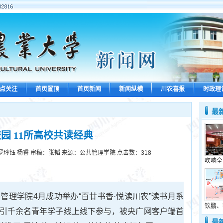
点关注
首页置顶
首页新闻
新闻纵横
川农喜报
时政理
最
园 11所高校共读经典
罗玲钰 杨睿 审稿：张韬 来源：公共管理学院 点击数：
318
吹响全
管理学院4月成功举办“百廿书香·悦读川农”读书月系
钦鹏、
吸引千余名青年学子线上线下参与，被央广网客户端首
最