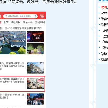
效营造了“爱读书、读好书、善读书”的良好氛围。
吹响
党建
党建
党建
【兴
（教
（川
（教
我校
眉山