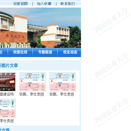
论
校报在线
专题报道
校友动态
新图片文章
面建设特
钦鹏、李仕贵团
钦鹏、李仕贵团
李仕贵团
新文章