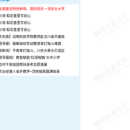
全面建设特色鲜明、国际知名一流农业大学
引领 稻花香里写初心
引领 稻花香里写初心
引领 稻花香里写初心
农先锋】动物科技学院教师赴汶川县开展技
育导报）破解高校劳动教育单打独斗难题
观新闻）不再单打独斗，川农大牵头打造区
育导报网）数智赋能“红绿相融”大中小学
驻村干部组团帮扶高考志愿填报
农业经理人省外教学+顶岗锻炼圆满结束