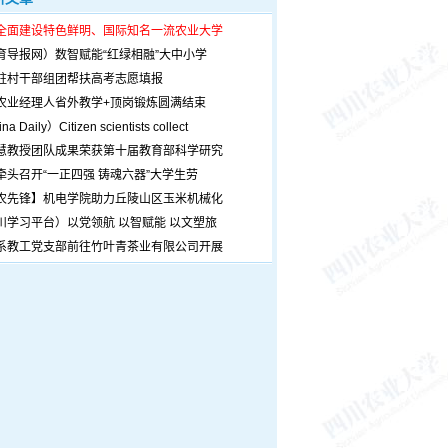
全面建设特色鲜明、国际知名一流农业大学
育导报网）数智赋能“红绿相融”大中小学
驻村干部组团帮扶高考志愿填报
农业经理人省外教学+顶岗锻炼圆满结束
a Daily）Citizen scientists collect
慧教授团队成果荣获第十届教育部科学研究
牵头召开“一正四强 铸魂六器”大学生劳
农先锋】机电学院助力丘陵山区玉米机械化
川学习平台）以党领航 以智赋能 以文塑旅
系教工党支部前往竹叶青茶业有限公司开展