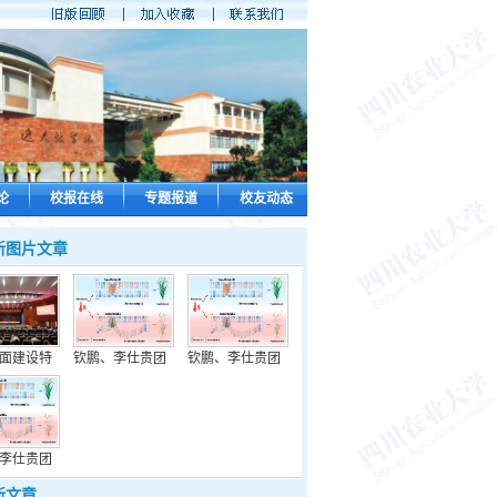
论
校报在线
专题报道
校友动态
新图片文章
面建设特
钦鹏、李仕贵团
钦鹏、李仕贵团
李仕贵团
新文章