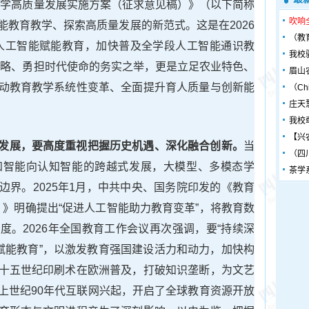
教学高质量发展实施方案（征求意见稿）》（以下简称
吹响
能教育教学、探索高质量发展的新范式。这是在2026
（教
人工智能赋能教育，加快普及全学段人工智能通识教
我校
战略、勇担时代使命的务实之举，更是立足农业特色、
眉山
动教育教学系统性变革、全面提升育人质量与创新能
（Chin
庄天
我校
【兴
发展，要高度重视把握历史机遇、深化融合创新。
当
（四
知智能向认知智能的跨越式发展，大模型、多模态学
茶学
边界。2025年1月，中共中央、国务院印发的《教育
年）》明确提出“促进人工智能助力教育变革”，将教育数
度。2026年全国教育工作会议再次强调，要“持续深
能赋能教育”，以激发教育强国建设活力和动力，加快构
十五世纪印刷术在欧洲普及，打破知识垄断，为文艺
上世纪90年代互联网兴起，开启了全球教育资源开放