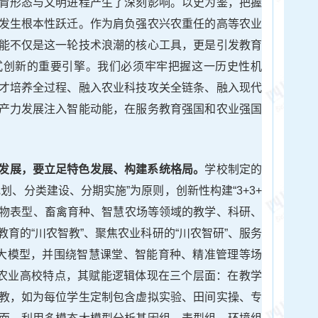
育形态与文明进程产生了深刻影响。以史为鉴，把握
发生根本性跃迁。作为肩负强农兴农重任的高等农业
能不仅是这一轮技术浪潮的核心工具，更是引发教育
式创新的重要引擎。我们必须牢牢把握这一历史性机
才培养全过程、融入农业科技攻关全链条、融入现代
产力发展注入智能动能，在服务教育强国和农业强国
发展，要立足特色发展、构建系统格局。
学校制定的
划、分类建设、分期实施”为原则，创新性构建“3+3+
作物表型、畜禽育种、智慧农场等领域的教学、科研、
育的“川农智教”、聚焦农业科研的“川农智研”、服务
域大模型，并围绕智慧课堂、智能育种、精准管理等场
农业高校特点，其赋能逻辑体现在三个层面：在教学
教，如为每位学生定制包含虚拟实验、田间实操、专