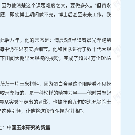
，因为他清楚这个课题难度之大，要做多久。”但黄永
课题，即使博士期间做不完，博士后甚至未来工作，我
此后八年，他的常态是：清晨5点半追着晨光奔跑到
海中仍在思索实验细节。他和团队进行了数十代大规
日下田间大棚里大规模的授粉，完成了超过4万个DNA
着茫茫一片玉米材料，因为蛋白含量这个眼睛看不见摸
他咬牙坚持的，是一种榜样的精神力量——他时常想起
晨从实验室走出的背影，也被年逾九旬的沈允钢院士
是这种引领，让他将这段奋斗视为“扎根”。
土：中国玉米研究的新篇