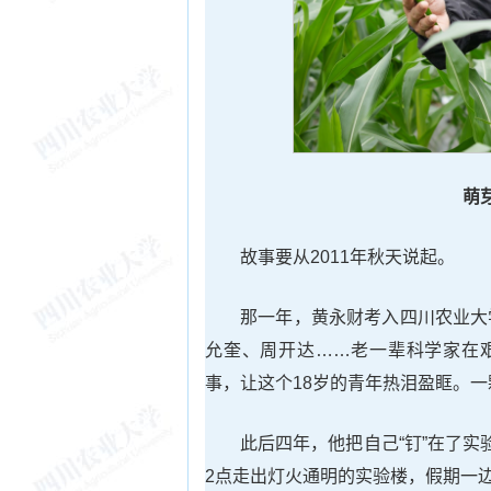
萌
故事要从2011年秋天说起。
那一年，黄永财考入四川农业大
允奎、周开达……老一辈科学家在艰
事，让这个18岁的青年热泪盈眶。
此后四年，他把自己“钉”在了
2点走出灯火通明的实验楼，假期一