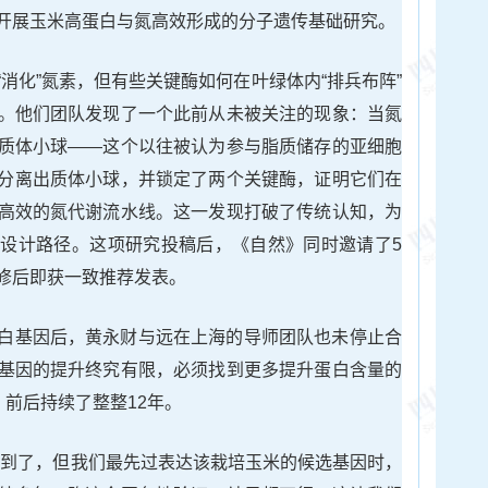
开展玉米高蛋白与氮高效形成的分子遗传基础研究。
消化”氮素，但有些关键酶如何在叶绿体内“排兵布阵”
。他们团队发现了一个此前从未被关注的现象：当氮
质体小球——这个以往被认为参与脂质储存的亚细胞
分离出质体小球，并锁定了两个关键酶，证明它们在
高效的氮代谢流水线。这一发现打破了传统认知，为
设计路径。这项研究投稿后，《自然》同时邀请了5
修后即获一致推荐发表。
白基因后，黄永财与远在上海的导师团队也未停止合
基因的提升终究有限，必须找到更多提升蛋白含量的
，前后持续了整整12年。
掘到了，但我们最先过表达该栽培玉米的候选基因时，