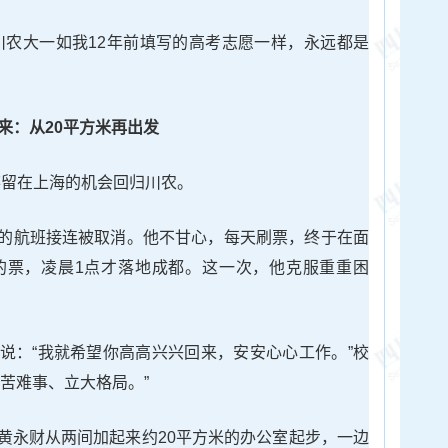
川农大一如我12年前填写的高考志愿一样，永远都是
来：从20平方米再出发
放弃留在上海的机会回归川农。
的航班接连被取消。他不甘心，每天刷票，终于在面
的票，凌晨1点才落地成都。这一次，他克服重重困
说：“我就希望你高高兴兴回来，安安心心工作。”校
苦难事、立大格局。”
黄永财从两间加起来约20平方米的办公室起步，一边