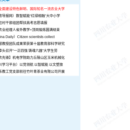
全面建设特色鲜明、国际知名一流农业大学
育导报网）数智赋能“红绿相融”大中小学
驻村干部组团帮扶高考志愿填报
农业经理人省外教学+顶岗锻炼圆满结束
a Daily）Citizen scientists collect
慧教授团队成果荣获第十届教育部科学研究
牵头召开“一正四强 铸魂六器”大学生劳
农先锋】机电学院助力丘陵山区玉米机械化
川学习平台）以党领航 以智赋能 以文塑旅
系教工党支部前往竹叶青茶业有限公司开展