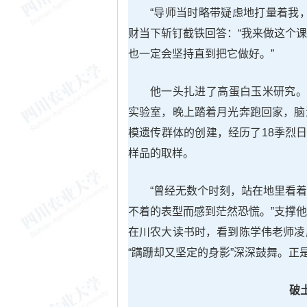
“导师当时略带疑虑地打量着我
财当下斩钉截铁回答：“我来做这个
也一定会坚持直到把它做好。”
他一头扎进了高蛋白玉米研究。
实验室，晚上踏着月光奔跑回家，脑
模遗传群体的创建，经历了18季烈
样品的取样。
“曾经无数个时刻，站在地里看
不着的表型而感到茫然恐慌。”支撑
在川农大读书时，看到陈学伟老师凌
“蹒跚却又坚定的身影”深深鼓舞。正
破