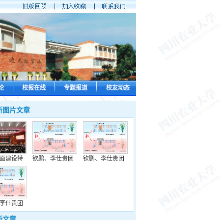
论
校报在线
专题报道
校友动态
新图片文章
面建设特
钦鹏、李仕贵团
钦鹏、李仕贵团
李仕贵团
新文章