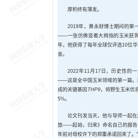
厚积终有薄发。
2019年，黄永财博士期间的第一
——一张仿佛竖着大拇指的玉米胚
年，他获得了每年全球仅评选10位
金。
2022年11月17日，历史
——这是全中国玉米领域的第一篇。
成的关键基因
THP9
，将野生玉米优
5%。
论文刊发当天，他与导师一起在
旅——起始，归来》命名自己的报告
年前对母校许下的郑重承诺回来了。”