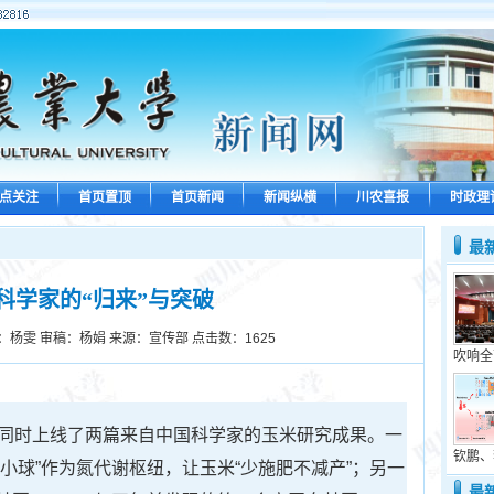
点关注
首页置顶
首页新闻
新闻纵横
川农喜报
时政理
最
科学家的“归来”与突破
：杨雯 审稿：杨娟 来源：宣传部 点击数：
1625
吹响全
》同时上线了两篇来自中国科学家的玉米研究成果。一
钦鹏、
小球”作为氮代谢枢纽，让玉米“少施肥不减产”；另一
最