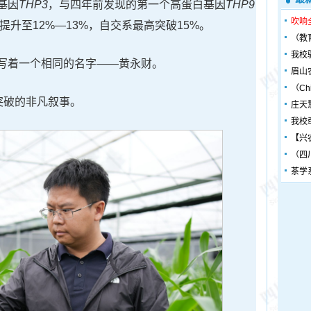
基因
THP3
，与四年前发现的第一个高蛋白基因
THP9
吹响
提升至12%—13%，自交系最高突破15%。
（教
我校
写着一个相同的名字——黄永财。
眉山
（Chin
突破的非凡叙事。
庄天
我校
【兴
（四
茶学