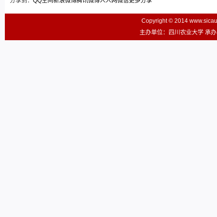
分享到：
QQ空间
新浪微博
腾讯微博
人人网
微信
更多分享
Copyright © 2014 www.sic
主办单位：四川农业大学 承办