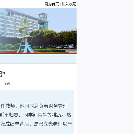
设为首页
|
加入收藏
”
数：
335
专任教师，他同时肩负着财务管理
础近乎归零、同学间陌生等挑战。然
这张成绩单背后，是张立光老师以严