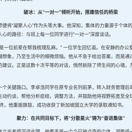
破冰：从“一对一”倾听开始，搭建信任的桥梁
师便将“凝聚人心”作为头等大事。他深知，集体的力量源于个体
心的路径：与班上每一位同学进行“一对一”深度谈话。
是一位前辈在帮我梳理乱麻。” 一位学生回忆道。在安静的办公
糊想象，乃至生活中的细微烦恼。他从不急于给出答案，而是通
的建议。正是这数十次平等的对话，悄然拆除了师生间的心墙，
一个关键路口。李卓浩同学在原专业名列前茅，转入财务管理后
主动约谈，帮他分析症结，调整方法，并鼓励他将视野拓宽至全球
最终，他重振旗鼓，成功收获了新加坡国立大学的录取通知书。
聚力：在共同目标下，将“分散星火”铸为“奋进集体”
张立光老师深谙此理，他着手将一个个已被点亮的个体，凝聚成