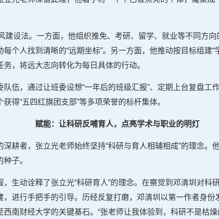
轨学风建设法。一方面，他组织推免、考研、留学、就业等不同方
每个人找到清晰的“远期坐标”。另一方面，他推动按目标组建“
任务，将远大志向转化为每日具体的行动。
委队伍，通过让班委设想“一年后的班级汇报”、定期上台复盘工
获得“五四红旗团支部”等多项荣誉的标杆集体。
赋能：让科研反哺育人，点亮学术与职业的明灯
的深耕者，张立光老师始终坚持“科研与育人相辅相成”的理念。
的种子。
程，生动诠释了张立光“科研育人”的理念。在察觉到邓清圳对科
建，进行手把手的引导。历经反复打磨，邓清圳以第一作者身份
至西南财经大学的关键基石。“张老师让我体验到，科研不是枯燥