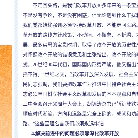
不走回头路，是我们改革开放
30
多年来的一条宝
不是没有争论，不是没有困惑，但无论遇到什么干扰
我们党都始终强调必须坚持改革开放、不能走回头路
革开放的路线方针政策，不动摇、不懈怠、不折腾，
展、最多实惠的宝贵时期，取得了改革开放的历史性
对怀疑改革开放的错误意见和主张指出，改革开放的
扰。
20
世纪
90
年代初，国际国内形势严峻，他又指出
摇不得。
”
世纪之交，当改革开放深入发展、社会主
民同志强调，我们要把改革作为推进中国特色社会主
志必须牢固树立社会主义改革和发展的基本观点和自
三中全会召开
30
周年大会上，胡锦涛总书记斩钉截铁
顺应时代潮流，方向和道路是完全正确的，成就和功
路。
”
这些至理名言我们必须永远牢记！
4.
解决前进中的问题必须靠深化改革开放