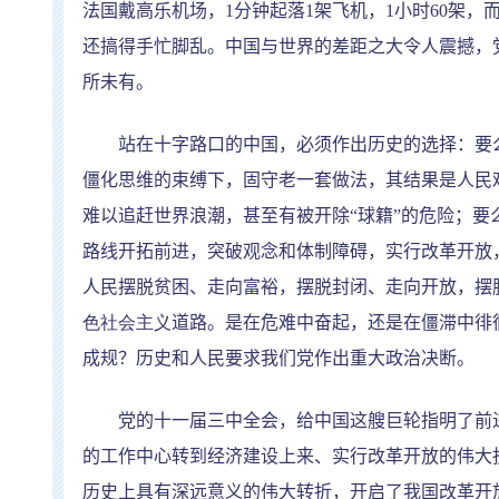
法国戴高乐机场，
1
分钟起落
1
架飞机，
1
小时
60
架，
还搞得手忙脚乱。中国与世界的差距之大令人震撼，
所未有。
站在十字路口的中国，必须作出历史的选择：要
僵化思维的束缚下，固守老一套做法，其结果是人民
难以追赶世界浪潮，甚至有被开除
“
球籍
”
的危险；要
路线开拓前进，突破观念和体制障碍，实行改革开放
人民摆脱贫困、走向富裕，摆脱封闭、走向开放，摆
色社会主义
道路。是在危难中奋起，还是在僵滞中徘
成规？历史和人民要求我们党作出重大政治决断。
党的十一届三中全会，给中国这艘巨轮指明了前进
的工作中心转到经济建设上来、实行改革开放的伟大
历史上具有深远意义的伟大转折，开启了我国改革开