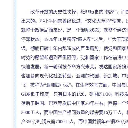
改革开放的历史性抉择，绝非历史的
“
偶然
”
，而
出来的。邓小平同志曾经说过，
“
文化大革命
”
使党、
就整个政治局面来说，是一个混乱状态；就整个经济
停滞状态。
1976
年
10
月粉碎
“
四人帮
”
之后，广大干部
误，彻底扭转十年内乱造成的严重局势，使党和国家
时势的愿望却遇到严重阻碍，党和国家工作在前进中
快速发展，新一轮科技革命方兴未艾。发达国家纷纷
也加紧向现代化社会转型。亚洲的韩国、新加坡、中
飞，被称为
“
亚洲四小龙
”
。在生产效率方面，中国与
GDP
低于印度，只有日本的
1/20
，美国的
1/30
。科技
落后于韩国、巴西等发展中国家
20
年左右。西德一个
2000
工人，而中国生产相同数量的煤需要
16
万工人，
产
350
万吨钢只需
7000
工人，而中国武钢年产钢
230
万